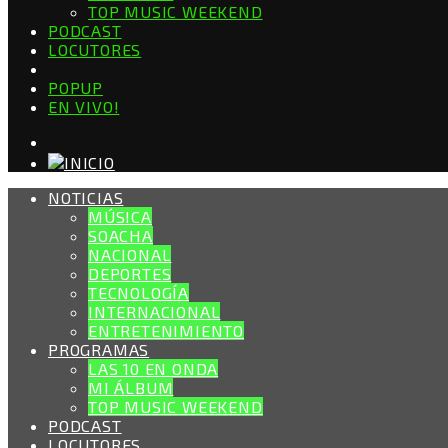
TOP MUSIC WEEKEND
PODCAST
LOCUTORES
POPUP
EN VIVO!
NOTICIAS
MÚSICA
SOACHA
NACIONAL
DEPORTES
TECNOLOGÍA
INTERNACIONAL
ENTRETENIMIENTO
PROGRAMAS
LAS 10 EN ONDA
MI ÁLBUM
TOP MUSIC WEEKEND
PODCAST
LOCUTORES