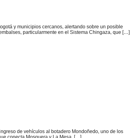
gotá y municipios cercanos, alertando sobre un posible
s embalses, particularmente en el Sistema Chingaza, que […]
 ingreso de vehículos al botadero Mondoñedo, uno de los
a que conecta Mosquera y La Mesa. […]