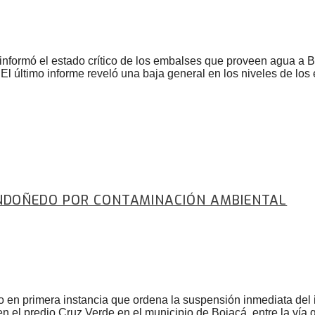
ormó el estado crítico de los embalses que proveen agua a Bo
 El último informe reveló una baja general en los niveles de lo
ONDOÑEDO POR CONTAMINACIÓN AMBIENTAL
lo en primera instancia que ordena la suspensión inmediata del
n el predio Cruz Verde en el municipio de Bojacá, entre la ví