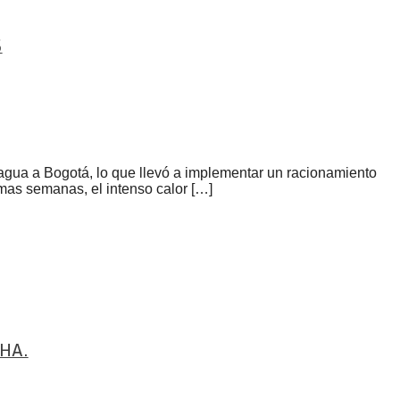
S
 agua a Bogotá, lo que llevó a implementar un racionamiento
imas semanas, el intenso calor […]
HA.