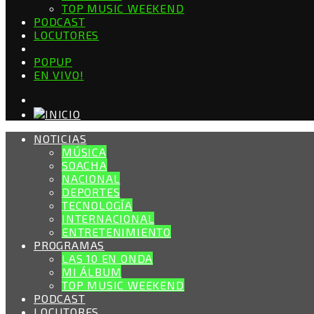
TOP MUSIC WEEKEND
PODCAST
LOCUTORES
POPUP
EN VIVO!
NOTICIAS
MÚSICA
SOACHA
NACIONAL
DEPORTES
TECNOLOGÍA
INTERNACIONAL
ENTRETENIMIENTO
PROGRAMAS
LAS 10 EN ONDA
MI ÁLBUM
TOP MUSIC WEEKEND
PODCAST
LOCUTORES