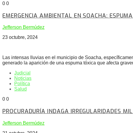
0
0
EMERGENCIA AMBIENTAL EN SOACHA: ESPUMA 
Jefferson Bermúdez
23 octubre, 2024
Las intensas lluvias en el municipio de Soacha, específicame
generado la aparición de una espuma tóxica que afecta gravem
Judicial
Noticias
Política
Salud
0
0
PROCURADURÍA INDAGA IRREGULARIDADES MIL
Jefferson Bermúdez