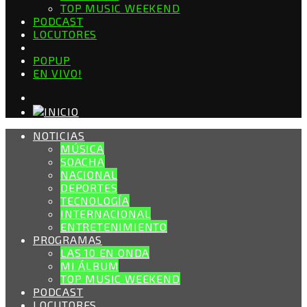
TOP MUSIC WEEKEND
PODCAST
LOCUTORES
POPUP
EN VIVO!
NOTICIAS
MÚSICA
SOACHA
NACIONAL
DEPORTES
TECNOLOGÍA
INTERNACIONAL
ENTRETENIMIENTO
PROGRAMAS
LAS 10 EN ONDA
MI ÁLBUM
TOP MUSIC WEEKEND
PODCAST
LOCUTORES