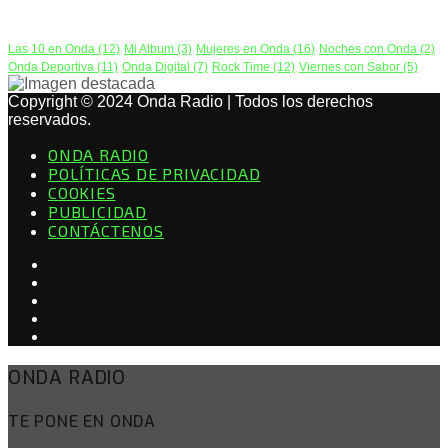
PODCAST
Las 10 en Onda
(12)
Mi Album
(3)
Mujeres en Onda
(16)
Noches con Onda
(2)
Onda Deportiva
(11)
Onda Digital
(7)
Rock Time
(12)
Viernes con Sabor
(5)
Copyright © 2024 Onda Radio | Todos los derechos
reservados.
ONDA RADIO
POLÍTICAS DE PRIVACIDAD
COOKIES
PUBLICIDAD
CONTÁCTENOS
ONDA RADIO
TE PONE EN ONDA