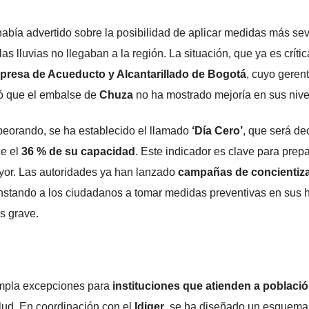
abía advertido sobre la posibilidad de aplicar medidas más sev
s lluvias no llegaban a la región. La situación, que ya es crític
resa de Acueducto y Alcantarillado de Bogotá
, cuyo gerent
mó que el embalse de
Chuza
no ha mostrado mejoría en sus nive
peorando, se ha establecido el llamado
‘Día Cero’
, que será de
e el
36 % de su capacidad
. Este indicador es clave para prepa
ayor. Las autoridades ya han lanzado
campañas de concientiz
instando a los ciudadanos a tomar medidas preventivas en sus 
s grave.
mpla excepciones para
instituciones que atienden a poblaci
lud. En coordinación con el
Idiger
, se ha diseñado un esquema