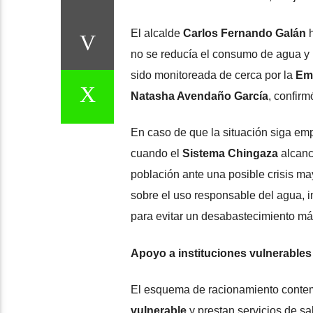
El alcalde
Carlos Fernando Galán
h
no se reducía el consumo de agua y la
sido monitoreada de cerca por la
Emp
Natasha Avendaño García
, confir
En caso de que la situación siga em
cuando el
Sistema Chingaza
alcanc
población ante una posible crisis m
sobre el uso responsable del agua, 
para evitar un desabastecimiento má
Apoyo a instituciones vulnerables
El esquema de racionamiento conte
vulnerable
y prestan servicios de sa