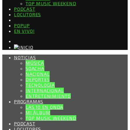
TOP MUSIC WEEKEND
PODCAST
LOCUTORES
POPUP
EN VIVO!
NOTICIAS
MÚSICA
SOACHA
NACIONAL
DEPORTES
TECNOLOGÍA
INTERNACIONAL
ENTRETENIMIENTO
PROGRAMAS
LAS 10 EN ONDA
MI ÁLBUM
TOP MUSIC WEEKEND
PODCAST
LOCUTORES