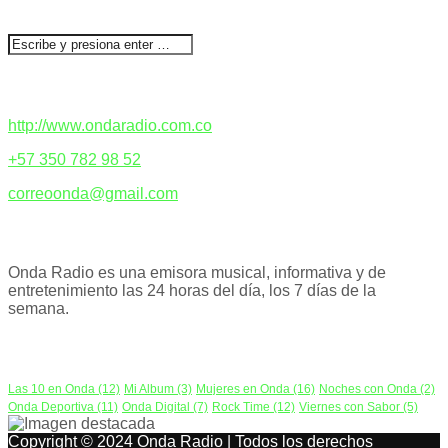
BUSCAR
CONTACTENOS
http://www.ondaradio.com.co
+57 350 782 98 52
correoonda@gmail.com
ACERCA DE NOSOTROS
Onda Radio es una emisora musical, informativa y de
entretenimiento las 24 horas del día, los 7 días de la
semana.
PODCAST
Las 10 en Onda
(12)
Mi Album
(3)
Mujeres en Onda
(16)
Noches con Onda
(2)
Onda Deportiva
(11)
Onda Digital
(7)
Rock Time
(12)
Viernes con Sabor
(5)
Copyright © 2024 Onda Radio | Todos los derechos