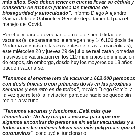
más años. Solo deben tener en cuenta llevar su cédula y
conservar de manera juiciosa las medidas de
bioseguridad y autocuidado”
, informó Diego Alejandro
García, Jefe de Gabinete y Gerente departamental para el
manejo del Covid.
Por ello, y para aprovechar la amplia disponibilidad de
vacunas (al departamento le entregan hoy 146.100 dosis de
Moderna además de las existentes de otras farmacéuticas),
este miércoles 28 y jueves 29 de julio se realizarán jornadas
masivas de vacunación en los 110 municipios de unificación
de etapas, sin embargo, desde hoy los mayores de 18 años
pueden vacunarse.
“Tenemos el enorme reto de vacunar a 662.000 personas
con dosis únicas o con primeras dosis en las próximas
semanas y ese reto es de todos”
, recalcó Diego García, a
la vez que reiteró la invitación para que nadie se quede sin
recibir la vacuna.
“Tenemos vacunas y funcionan. Está más que
demostrado. No hay ninguna excusa para que nos
sigamos encontrando personas sin estar vacunadas y a
todas luces las noticias falsas son más peligrosas que el
coronavirus”
, concluyó el funcionario.