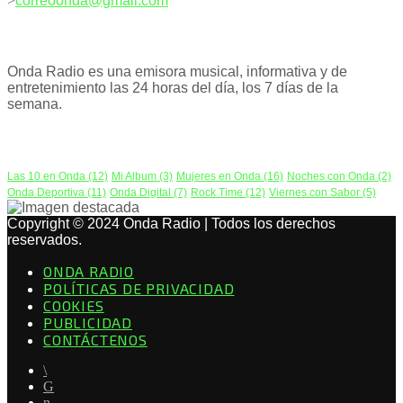
correoonda@gmail.com
ACERCA DE NOSOTROS
Onda Radio es una emisora musical, informativa y de
entretenimiento las 24 horas del día, los 7 días de la
semana.
PODCAST
Las 10 en Onda
(12)
Mi Album
(3)
Mujeres en Onda
(16)
Noches con Onda
(2)
Onda Deportiva
(11)
Onda Digital
(7)
Rock Time
(12)
Viernes con Sabor
(5)
Copyright © 2024 Onda Radio | Todos los derechos
reservados.
ONDA RADIO
POLÍTICAS DE PRIVACIDAD
COOKIES
PUBLICIDAD
CONTÁCTENOS