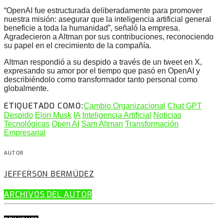
“OpenAI fue estructurada deliberadamente para promover
nuestra misión: asegurar que la inteligencia artificial general
beneficie a toda la humanidad”, señaló la empresa.
Agradecieron a Altman por sus contribuciones, reconociendo
su papel en el crecimiento de la compañía.
Altman respondió a su despido a través de un tweet en X,
expresando su amor por el tiempo que pasó en OpenAI y
describiéndolo como transformador tanto personal como
globalmente.
ETIQUETADO COMO:
Cambio Organizacional
Chat GPT
Despido
Elon Musk
IA
Inteligencia Artificial
Noticias
Tecnológicas
Open AI
Sam Altman
Transformación
Empresarial
AUTOR
JEFFERSON BERMÚDEZ
ARCHIVOS DEL AUTOR