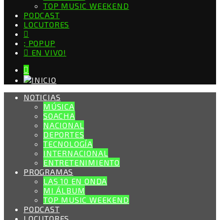
TOP MUSIC WEEKEND
PODCAST
LOCUTORES
POPUP
EN VIVO!
NOTICIAS
MÚSICA
SOACHA
NACIONAL
DEPORTES
TECNOLOGÍA
INTERNACIONAL
ENTRETENIMIENTO
PROGRAMAS
LAS 10 EN ONDA
MI ÁLBUM
TOP MUSIC WEEKEND
PODCAST
LOCUTORES