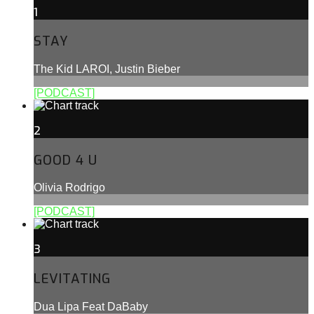
1
STAY
The Kid LAROI, Justin Bieber
[PODCAST]
2
GOOD 4 U
Olivia Rodrigo
[PODCAST]
3
LEVITATING
Dua Lipa Feat DaBaby