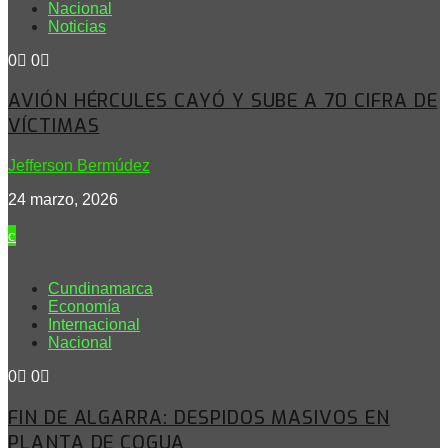
Nacional
Noticias
0
0
AVIÓN HÉRCULES CAYÓ Y SUBE A 70 CIFRA DE
VÍCTIMAS
Jefferson Bermúdez
24 marzo, 2026
Cundinamarca
Economía
Internacional
Nacional
0
0
FIN DE ALGARRA: DESPIDOS MASIVOS EN
PLANTA DE COGUA