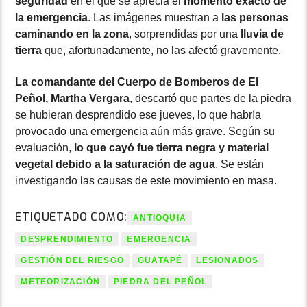
seguridad
en el que se aprecia el
momento exacto de
la emergencia
. Las imágenes muestran a
las personas
caminando en la zona
, sorprendidas por una
lluvia de
tierra
que, afortunadamente, no las afectó gravemente.
La comandante del Cuerpo de Bomberos de El
Peñol, Martha Vergara
, descartó que partes de la piedra
se hubieran desprendido ese jueves, lo que habría
provocado una emergencia aún más grave. Según su
evaluación,
lo que cayó fue tierra negra y material
vegetal debido a la saturación de agua
. Se están
investigando las causas de este movimiento en masa.
ETIQUETADO COMO:
ANTIOQUIA
DESPRENDIMIENTO
EMERGENCIA
GESTIÓN DEL RIESGO
GUATAPÉ
LESIONADOS
METEORIZACIÓN
PIEDRA DEL PEÑOL