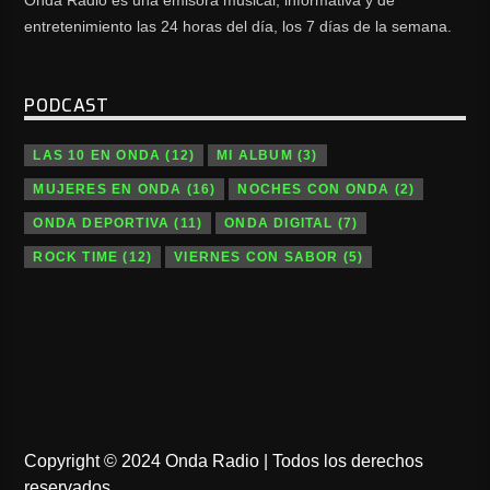
Onda Radio es una emisora musical, informativa y de
entretenimiento las 24 horas del día, los 7 días de la semana.
PODCAST
LAS 10 EN ONDA
(12)
MI ALBUM
(3)
MUJERES EN ONDA
(16)
NOCHES CON ONDA
(2)
ONDA DEPORTIVA
(11)
ONDA DIGITAL
(7)
ROCK TIME
(12)
VIERNES CON SABOR
(5)
Copyright © 2024 Onda Radio | Todos los derechos
reservados.