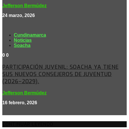
Jefferson Bermúdez
24 marzo, 2026
Cundinamarca
Noticias
Soacha
0
0
PARTICIPACIÓN JUVENIL: SOACHA YA TIENE
SUS NUEVOS CONSEJEROS DE JUVENTUD
(2026–2029).
Jefferson Bermúdez
16 febrero, 2026
CONTINUAR LEYENDO