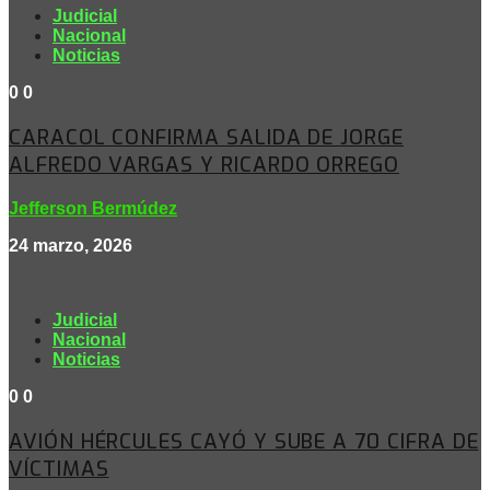
Judicial
Nacional
Noticias
0
0
CARACOL CONFIRMA SALIDA DE JORGE
ALFREDO VARGAS Y RICARDO ORREGO
Jefferson Bermúdez
24 marzo, 2026
Judicial
Nacional
Noticias
0
0
AVIÓN HÉRCULES CAYÓ Y SUBE A 70 CIFRA DE
VÍCTIMAS