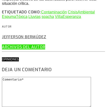
situación crítica.
ETIQUETADO COMO:
Contaminación
CrisisAmbiental
EspumaTóxica
Lluvias
soacha
VillaEsperanza
AUTOR
JEFFERSON BERMÚDEZ
ARCHIVOS DEL AUTOR
OPINIONES
DEJA UN COMENTARIO