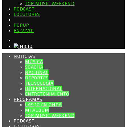
TOP MUSIC WEEKEND
PODCAST
LOCUTORES
POPUP
EN VIVO!
NOTICIAS
MÚSICA
SOACHA
NACIONAL
DEPORTES
TECNOLOGÍA
INTERNACIONAL
ENTRETENIMIENTO
PROGRAMAS
LAS 10 EN ONDA
MI ÁLBUM
TOP MUSIC WEEKEND
PODCAST
LOCUTORES