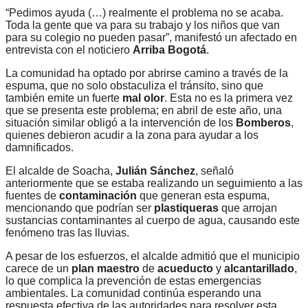
“Pedimos ayuda (…) realmente el problema no se acaba.
Toda la gente que va para su trabajo y los niños que van
para su colegio no pueden pasar”, manifestó un afectado en
entrevista con el noticiero
Arriba Bogotá
.
La comunidad ha optado por abrirse camino a través de la
espuma, que no solo obstaculiza el tránsito, sino que
también emite un fuerte
mal olor
. Esta no es la primera vez
que se presenta este problema; en abril de este año, una
situación similar obligó a la intervención de los
Bomberos
,
quienes debieron acudir a la zona para ayudar a los
damnificados.
El alcalde de Soacha,
Julián Sánchez
, señaló
anteriormente que se estaba realizando un seguimiento a las
fuentes de
contaminación
que generan esta espuma,
mencionando que podrían ser
plastiqueras
que arrojan
sustancias contaminantes al cuerpo de agua, causando este
fenómeno tras las lluvias.
A pesar de los esfuerzos, el alcalde admitió que el municipio
carece de un
plan maestro
de
acueducto
y
alcantarillado
,
lo que complica la prevención de estas emergencias
ambientales. La comunidad continúa esperando una
respuesta efectiva de las autoridades para resolver esta