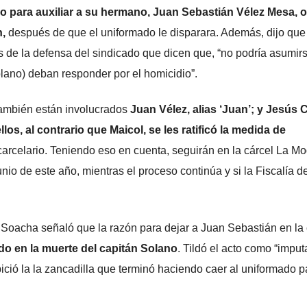
o para auxiliar a su hermano, Juan Sebastián Vélez Mesa, o
n,
después de que el uniformado le disparara. Además, dijo que
 de la defensa del sindicado que dicen que, “no podría asumir
lano) deban responder por el homicidio”.
ambién están involucrados
Juan Vélez, alias ‘Juan’; y Jesús C
los, al contrario que Maicol, se les ratificó la medida de
arcelario. Teniendo eso en cuenta, seguirán en la cárcel La M
io de este año, mientras el proceso continúa y si la Fiscalía d
e Soacha señaló que la razón para dejar a Juan Sebastián en la 
do en la muerte del capitán Solano
. Tildó el acto como “imput
pició la la zancadilla que terminó haciendo caer al uniformado 