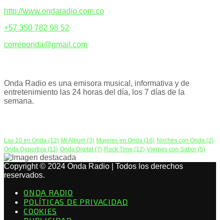
http://www.ondaradio.com.co
+57 350 782 98 52
correoonda@gmail.com
ACERCA DE NOSOTROS
Onda Radio es una emisora musical, informativa y de
entretenimiento las 24 horas del día, los 7 días de la
semana.
PODCAST
Las 10 en Onda
(12)
Mi Album
(3)
Mujeres en Onda
(16)
Noches con Onda
(2)
Onda Deportiva
(11)
Onda Digital
(7)
Rock Time
(12)
Viernes con Sabor
(5)
Copyright © 2024 Onda Radio | Todos los derechos
reservados.
ONDA RADIO
POLÍTICAS DE PRIVACIDAD
COOKIES