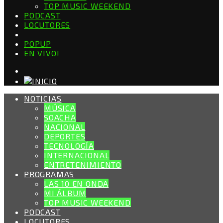
TOP MUSIC WEEKEND
PODCAST
LOCUTORES
POPUP
EN VIVO!
NOTICIAS
MÚSICA
SOACHA
NACIONAL
DEPORTES
TECNOLOGÍA
INTERNACIONAL
ENTRETENIMIENTO
PROGRAMAS
LAS 10 EN ONDA
MI ÁLBUM
TOP MUSIC WEEKEND
PODCAST
LOCUTORES