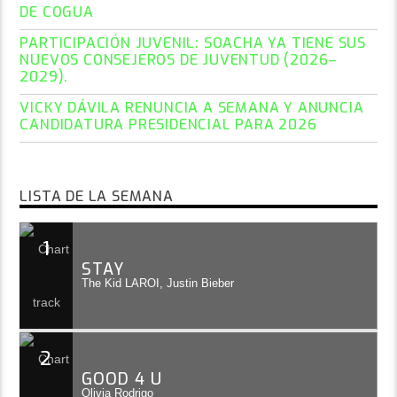
DE COGUA
PARTICIPACIÓN JUVENIL: SOACHA YA TIENE SUS
NUEVOS CONSEJEROS DE JUVENTUD (2026–
2029).
VICKY DÁVILA RENUNCIA A SEMANA Y ANUNCIA
CANDIDATURA PRESIDENCIAL PARA 2026
LISTA DE LA SEMANA
1
STAY
The Kid LAROI, Justin Bieber
2
GOOD 4 U
Olivia Rodrigo