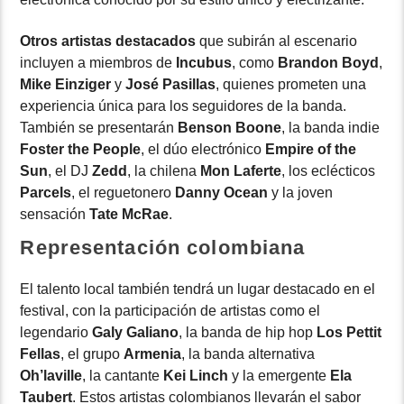
Otros artistas destacados
que subirán al escenario
incluyen a miembros de
Incubus
, como
Brandon Boyd
,
Mike Einziger
y
José Pasillas
, quienes prometen una
experiencia única para los seguidores de la banda.
También se presentarán
Benson Boone
, la banda indie
Foster the People
, el dúo electrónico
Empire of the
Sun
, el DJ
Zedd
, la chilena
Mon Laferte
, los eclécticos
Parcels
, el reguetonero
Danny Ocean
y la joven
sensación
Tate McRae
.
Representación colombiana
El talento local también tendrá un lugar destacado en el
festival, con la participación de artistas como el
legendario
Galy Galiano
, la banda de hip hop
Los Pettit
Fellas
, el grupo
Armenia
, la banda alternativa
Oh’laville
, la cantante
Kei Linch
y la emergente
Ela
Taubert
. Estos artistas colombianos llevarán el sabor