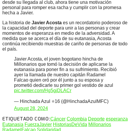
desde su llegada al club, ahora tiene una motivación
personal para romper esa racha y cumplir con la promesa
hecha a Javier.
La historia de
Javier Acosta
es un recordatorio poderoso de
la capacidad del deporte para unir a las personas y crear
momentos de esperanza en medio de la adversidad. A
medida que se acerca el día de su eutanasia, Acosta
continúa recibiendo muestras de cariño de personas de todo
el país.
Javier Acosta, el joven bogotano hincha de
Millonarios que tomó la decisión de aplicarse la
eutanasia para poner fin a su sufrimiento. Recibió
ayer la llamada de nuestro capitán Radamel
Falcao quien oró por él junto a su esposa y
prometió dedicarle su primer gol vestido de azul
pic.twitter.com/Hg5gjDLACr
— Hinchada Azul ⭐️16 (@HinchadaAzulMFC)
August 28, 2024
ETIQUETADO COMO:
Cáncer
Colombia
Deporte
esperanza
Eutanasia
FuerzaJavier
HistoriasDeVida
Millonarios
RadamelFalcao
Solidaridad