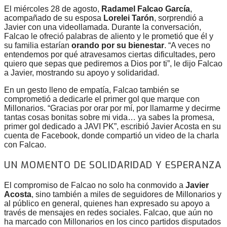
El miércoles 28 de agosto,
Radamel Falcao García
,
acompañado de su esposa
Lorelei Tarón
, sorprendió a
Javier con una videollamada. Durante la conversación,
Falcao le ofreció palabras de aliento y le prometió que él y
su familia estarían
orando por su bienestar
. “A veces no
entendemos por qué atravesamos ciertas dificultades, pero
quiero que sepas que pediremos a Dios por ti”, le dijo Falcao
a Javier, mostrando su apoyo y solidaridad.
En un gesto lleno de empatía, Falcao también se
comprometió a dedicarle el primer gol que marque con
Millonarios. “Gracias por orar por mí, por llamarme y decirme
tantas cosas bonitas sobre mi vida… ya sabes la promesa,
primer gol dedicado a JAVI PK”, escribió Javier Acosta en su
cuenta de Facebook, donde compartió un video de la charla
con Falcao.
UN MOMENTO DE SOLIDARIDAD Y ESPERANZA
El compromiso de Falcao no solo ha conmovido a
Javier
Acosta
, sino también a miles de seguidores de Millonarios y
al público en general, quienes han expresado su apoyo a
través de mensajes en redes sociales. Falcao, que aún no
ha marcado con Millonarios en los cinco partidos disputados