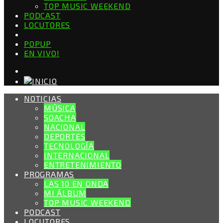
TOP MUSIC WEEKEND
PODCAST
LOCUTORES
POPUP
EN VIVO!
NOTICIAS
MÚSICA
SOACHA
NACIONAL
DEPORTES
TECNOLOGÍA
INTERNACIONAL
ENTRETENIMIENTO
PROGRAMAS
LAS 10 EN ONDA
MI ÁLBUM
TOP MUSIC WEEKEND
PODCAST
LOCUTORES