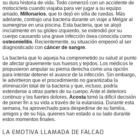
su dura historia de vida. Todo comenzó con un accidente de
motocicleta cuando viajaba para ver jugar a su equipo
amado,
Millonarios
, que lo dejó en silla de ruedas. Más
adelante, contrajo una bacteria durante un viaje a Melgar al
sumergirse en una piscina. Esta bacteria, que se alojó
inicialmente en su glúteo izquierdo, se extendió por su
cuerpo causando una grave infección ósea conocida como
osteomielitis
. Recientemente, su situación empeoró al ser
diagnosticado con
cáncer de sangre
.
La bacteria que lo aqueja ha comprometido su salud al punto
de afectar gravemente sus huesos y tejidos. Los médicos le
propusieron amputar su pierna derecha como una opción
para intentar detener el avance de la infección. Sin embargo,
le advirtieron que el procedimiento no garantizaba la
eliminación total de la bacteria y que, incluso, podría
extenderse a otras partes de su cuerpo. Ante el deterioro
continuo y los fuertes dolores,
Acosta
tomó la difícil decisión
de poner fin a su vida a través de la eutanasia. Durante esta
semana, ha aprovechado para despedirse de su familia,
amigos y de su hija, quienes han estado a su lado durante
estos momentos finales.
LA EMOTIVA LLAMADA DE FALCAO