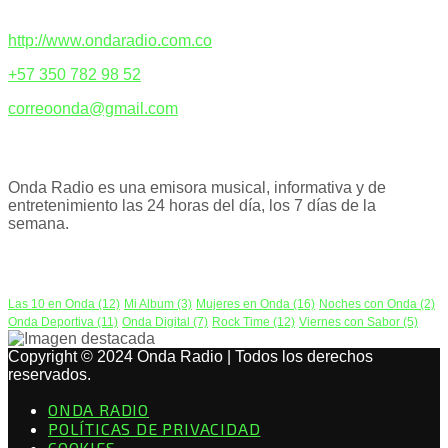
CONTACTENOS
http://www.ondaradio.com.co
+57 350 782 98 52
correoonda@gmail.com
ACERCA DE NOSOTROS
Onda Radio es una emisora musical, informativa y de
entretenimiento las 24 horas del día, los 7 días de la
semana.
PODCAST
Las 10 en Onda
(12)
Mi Album
(3)
Mujeres en Onda
(16)
Noches con Onda
(2)
Onda Deportiva
(11)
Onda Digital
(7)
Rock Time
(12)
Viernes con Sabor
(5)
Copyright © 2024 Onda Radio | Todos los derechos
reservados.
ONDA RADIO
POLÍTICAS DE PRIVACIDAD
COOKIES