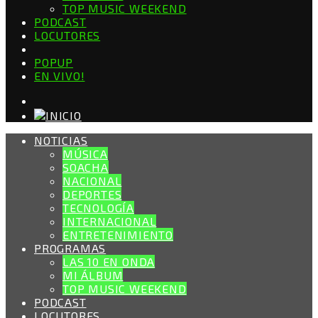
TOP MUSIC WEEKEND
PODCAST
LOCUTORES
POPUP
EN VIVO!
NOTICIAS
MÚSICA
SOACHA
NACIONAL
DEPORTES
TECNOLOGÍA
INTERNACIONAL
ENTRETENIMIENTO
PROGRAMAS
LAS 10 EN ONDA
MI ÁLBUM
TOP MUSIC WEEKEND
PODCAST
LOCUTORES