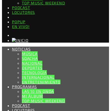
TOP MUSIC WEEKEND
PODCAST
LOCUTORES
POPUP
EN VIVO!
NOTICIAS
MÚSICA
SOACHA
NACIONAL
DEPORTES
TECNOLOGÍA
INTERNACIONAL
ENTRETENIMIENTO
PROGRAMAS
LAS 10 EN ONDA
MI ÁLBUM
TOP MUSIC WEEKEND
PODCAST
LOCUTORES