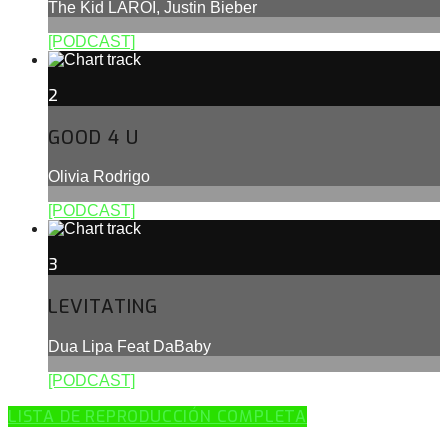
The Kid LAROI, Justin Bieber
[PODCAST]
2
GOOD 4 U
Olivia Rodrigo
[PODCAST]
3
LEVITATING
Dua Lipa Feat DaBaby
[PODCAST]
LISTA DE REPRODUCCIÓN COMPLETA