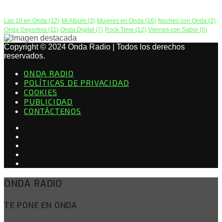
PODCAST
Las 10 en Onda
(12)
Mi Album
(3)
Mujeres en Onda
(16)
Noches con Onda
(2)
Onda Deportiva
(11)
Onda Digital
(7)
Rock Time
(12)
Viernes con Sabor
(5)
Copyright © 2024 Onda Radio | Todos los derechos
reservados.
ONDA RADIO
POLÍTICAS DE PRIVACIDAD
COOKIES
PUBLICIDAD
CONTÁCTENOS
ONDA RADIO
TE PONE EN ONDA