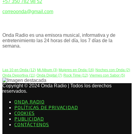
+57 350 782 98 52
correoonda@gmail.com
ACERCA DE NOSOTROS
Onda Radio es una emisora musical, informativa y de
entretenimiento las 24 horas del día, los 7 días de la
semana.
PODCAST
Las 10 en Onda
(12)
Mi Album
(3)
Mujeres en Onda
(16)
Noches con Onda
(2)
Onda Deportiva
(11)
Onda Digital
(7)
Rock Time
(12)
Viernes con Sabor
(5)
Copyright © 2024 Onda Radio | Todos los derechos
reservados.
ONDA RADIO
POLÍTICAS DE PRIVACIDAD
COOKIES
PUBLICIDAD
CONTÁCTENOS