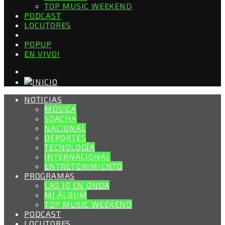
TOP MUSIC WEEKEND
PODCAST
LOCUTORES
POPUP
EN VIVO!
NOTICIAS
MÚSICA
SOACHA
NACIONAL
DEPORTES
TECNOLOGÍA
INTERNACIONAL
ENTRETENIMIENTO
PROGRAMAS
LAS 10 EN ONDA
MI ÁLBUM
TOP MUSIC WEEKEND
PODCAST
LOCUTORES