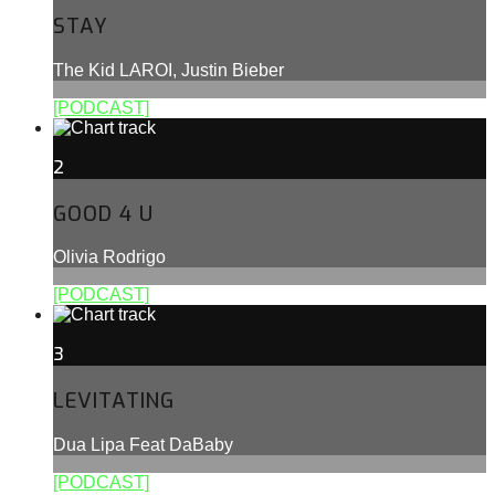
STAY
The Kid LAROI, Justin Bieber
[PODCAST]
2
GOOD 4 U
Olivia Rodrigo
[PODCAST]
3
LEVITATING
Dua Lipa Feat DaBaby
[PODCAST]