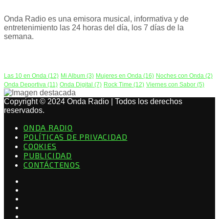
Onda Radio es una emisora musical, informativa y de
entretenimiento las 24 horas del día, los 7 días de la
semana.
PODCAST
Las 10 en Onda
(12)
Mi Album
(3)
Mujeres en Onda
(16)
Noches con Onda
(2)
Onda Deportiva
(11)
Onda Digital
(7)
Rock Time
(12)
Viernes con Sabor
(5)
Copyright © 2024 Onda Radio | Todos los derechos
reservados.
ONDA RADIO
POLÍTICAS DE PRIVACIDAD
COOKIES
PUBLICIDAD
CONTÁCTENOS