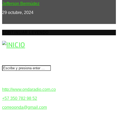
Jefferson Bermúdez
29 octubre, 2024
CONTINUAR LEYENDO
BUSCAR
CONTACTENOS
http://www.ondaradio.com.co
+57 350 782 98 52
correoonda@gmail.com
ACERCA DE NOSOTROS