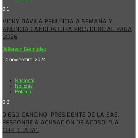
0
1
VICKY DÁVILA RENUNCIA A SEMANA Y
ANUNCIA CANDIDATURA PRESIDENCIAL PARA
2026
Jefferson Bermúdez
14 noviembre, 2024
Nacional
Noticias
Política
0
0
DIEGO CANCINO, PRESIDENTE DE LA SAE,
RESPONDE A ACUSACIÓN DE ACOSO: “LA
CORTEJABA”.