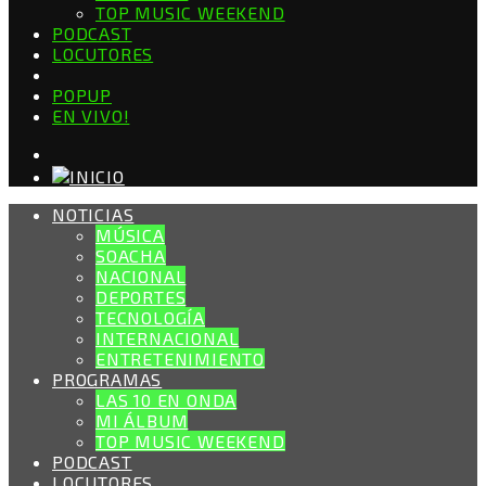
TOP MUSIC WEEKEND
PODCAST
LOCUTORES
POPUP
EN VIVO!
NOTICIAS
MÚSICA
SOACHA
NACIONAL
DEPORTES
TECNOLOGÍA
INTERNACIONAL
ENTRETENIMIENTO
PROGRAMAS
LAS 10 EN ONDA
MI ÁLBUM
TOP MUSIC WEEKEND
PODCAST
LOCUTORES