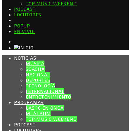
TOP MUSIC WEEKEND
PODCAST
LOCUTORES
POPUP
EN VIVO!
NOTICIAS
MÚSICA
SOACHA
NACIONAL
DEPORTES
TECNOLOGÍA
INTERNACIONAL
ENTRETENIMIENTO
PROGRAMAS
LAS 10 EN ONDA
MI ÁLBUM
TOP MUSIC WEEKEND
PODCAST
LOCUTORES