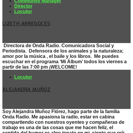
Community Manager
Director
Locutor
LIZETH ARREGOCÉS
Directora de Onda Radio. Comunicadora Social y
Periodista. Defensora de los animales y la naturaleza;
amor por la música , el baile y los libros. Me puedes
escuchar en el programa ‘Mi Álbum’ todos los viernes a
partir de las 7:00 pm ¡WELCOME!
Locutor
ALEJANDRA MUÑOZ
Soy Alejandra Muñoz Flórez, hago parte de la familia
Onda Radio. Me apasiona la radio, estar en cabina
compartiendo con nuestros oyentes y compañeras de
trabajo es una de las cosas que me hacen feliz, el
sentido del humor es algo innato en mi, siento que reír