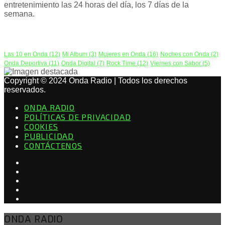
entretenimiento las 24 horas del día, los 7 días de la
semana.
PODCAST
Las 10 en Onda
(12)
Mi Album
(3)
Mujeres en Onda
(16)
Noches con Onda
(2)
Onda Deportiva
(11)
Onda Digital
(7)
Rock Time
(12)
Viernes con Sabor
(5)
Copyright © 2024 Onda Radio | Todos los derechos
reservados.
ONDA RADIO
POLÍTICAS DE PRIVACIDAD
COOKIES
PUBLICIDAD
CONTÁCTENOS
ONDA RADIO