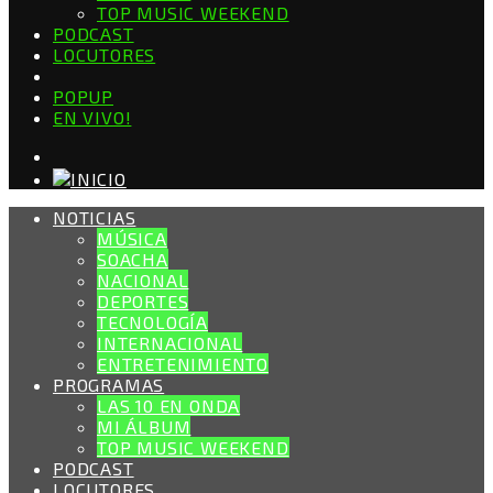
TOP MUSIC WEEKEND
PODCAST
LOCUTORES
POPUP
EN VIVO!
NOTICIAS
MÚSICA
SOACHA
NACIONAL
DEPORTES
TECNOLOGÍA
INTERNACIONAL
ENTRETENIMIENTO
PROGRAMAS
LAS 10 EN ONDA
MI ÁLBUM
TOP MUSIC WEEKEND
PODCAST
LOCUTORES