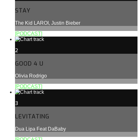
STAY
The Kid LAROI, Justin Bieber
[PODCAST]
2
GOOD 4 U
Olivia Rodrigo
[PODCAST]
3
LEVITATING
Dua Lipa Feat DaBaby
[PODCAST]