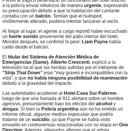
Previo al trágico desenlace, un funcionario del hotel solicitó
a la policía enviar refuerzos de manera
urgente
, expresando
su preocupación debido a que la habitación del cantante
contaba con un
balcón
. Temían que el huésped,
visiblemente alterado, pudiera intentar lanzarse al vacío.
Al llegar al lugar, el agente a cargo reportó haber escuchado
un
fuerte sonido
proveniente del patio interior del hotel.
Minutos después, se confirmó lo peor:
Liam Payne
había
caído desde el balcón.
El
titular del Sistema de Atención Médica de
Emergencias (Same)
,
Alberto Crescenti
, explicó a la
televisión local que las heridas sufridas por el intérprete de
“Strip That Down”
eran “muy graves e incompatibles con la
vida”, y que
no había ninguna posibilidad de reanimación
debido a la gravedad del impacto.
Las autoridades acudieron al
Hotel Casa Sur Palermo
luego de que una llamada al 911 alertara sobre un hombre
agresivo, presuntamente bajo los efectos del
alcohol
y
drogas
. Si bien la
Policía argentina
aún no ha emitido un
informe oficial, algunos medios especulan que podría
tratarse de un
suicidio
, ya que Payne se había visto
envuelto en controversias relacionadas con su etapa en
One
Direction
. Además, allegados afirman que el artista