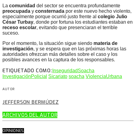
La
comunidad
del sector se encuentra profundamente
preocupada
y
consternada
por este nuevo hecho violento,
especialmente porque ocurrió justo frente al
colegio Julio
César Turbay
, donde por fortuna los estudiantes estaban en
receso escolar
, evitando que presenciaran el terrible
suceso.
Por el momento, la situación sigue siendo
materia de
investigación
, y se espera que en las próximas horas las
autoridades ofrezcan más detalles sobre el caso y los
posibles avances en la captura de los responsables.
ETIQUETADO COMO:
InseguridadSoacha
InvestigaciónPolicial
Sicariato
soacha
ViolenciaUrbana
AUTOR
JEFFERSON BERMÚDEZ
ARCHIVOS DEL AUTOR
OPINIONES