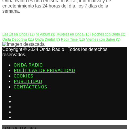
Onda Radio es una emisora musical, informativa y de
entretenimiento las 24 horas del día, los 7 días de la
semana.
PODCAST
Las 10 en Onda
(12)
Mi Album
(3)
Mujeres en Onda
(16)
Noches con Onda
(2)
Onda Deportiva
(11)
Onda Digital
(7)
Rock Time
(12)
Viernes con Sabor
(5)
Copyright © 2024 Onda Radio | Todos los derechos
reservados.
ONDA RADIO
POLÍTICAS DE PRIVACIDAD
COOKIES
PUBLICIDAD
CONTÁCTENOS
ONDA RADIO