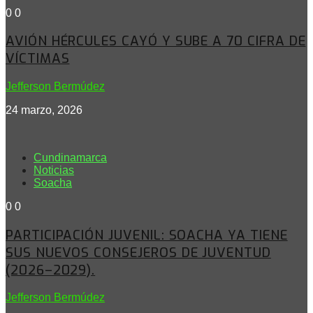
0
0
AVIÓN HÉRCULES CAYÓ Y SUBE A 70 CIFRA DE
VÍCTIMAS
Jefferson Bermúdez
24 marzo, 2026
Cundinamarca
Noticias
Soacha
0
0
PARTICIPACIÓN JUVENIL: SOACHA YA TIENE
SUS NUEVOS CONSEJEROS DE JUVENTUD
(2026–2029).
Jefferson Bermúdez