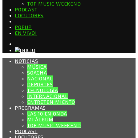
TOP MUSIC WEEKEND
PODCAST
LOCUTORES
POPUP
EN VIVO!
NOTICIAS
MÚSICA
SOACHA
NACIONAL
DEPORTES
TECNOLOGÍA
INTERNACIONAL
ENTRETENIMIENTO
PROGRAMAS
LAS 10 EN ONDA
MI ÁLBUM
TOP MUSIC WEEKEND
PODCAST
LOCUTORES