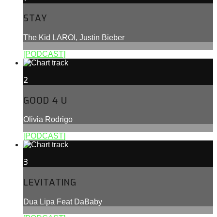
STAY
The Kid LAROI, Justin Bieber
[PODCAST]
2
GOOD 4 U
Olivia Rodrigo
[PODCAST]
3
LEVITATING
Dua Lipa Feat DaBaby