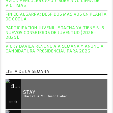
AVIÓN HÉRCULES CAYÓ Y SUBE A 70 CIFRA DE
VÍCTIMAS
FIN DE ALGARRA: DESPIDOS MASIVOS EN PLANTA
DE COGUA
PARTICIPACIÓN JUVENIL: SOACHA YA TIENE SUS
NUEVOS CONSEJEROS DE JUVENTUD (2026–
2029).
VICKY DÁVILA RENUNCIA A SEMANA Y ANUNCIA
CANDIDATURA PRESIDENCIAL PARA 2026
LISTA DE LA SEMANA
1
STAY
The Kid LAROI, Justin Bieber