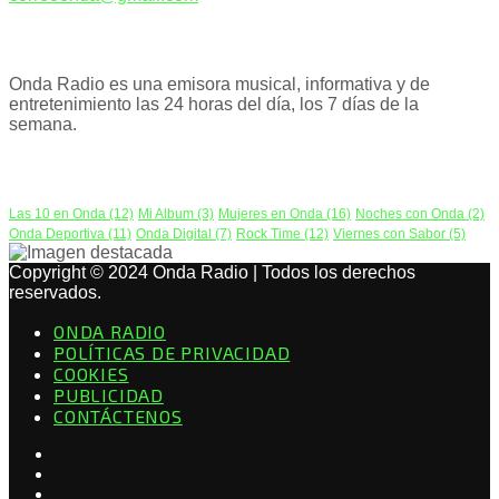
ACERCA DE NOSOTROS
Onda Radio es una emisora musical, informativa y de
entretenimiento las 24 horas del día, los 7 días de la
semana.
PODCAST
Las 10 en Onda
(12)
Mi Album
(3)
Mujeres en Onda
(16)
Noches con Onda
(2)
Onda Deportiva
(11)
Onda Digital
(7)
Rock Time
(12)
Viernes con Sabor
(5)
Copyright © 2024 Onda Radio | Todos los derechos
reservados.
ONDA RADIO
POLÍTICAS DE PRIVACIDAD
COOKIES
PUBLICIDAD
CONTÁCTENOS