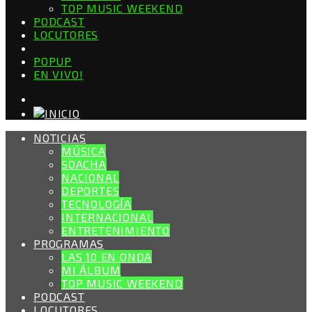
TOP MUSIC WEEKEND
PODCAST
LOCUTORES
POPUP
EN VIVO!
NOTICIAS
MÚSICA
SOACHA
NACIONAL
DEPORTES
TECNOLOGÍA
INTERNACIONAL
ENTRETENIMIENTO
PROGRAMAS
LAS 10 EN ONDA
MI ÁLBUM
TOP MUSIC WEEKEND
PODCAST
LOCUTORES