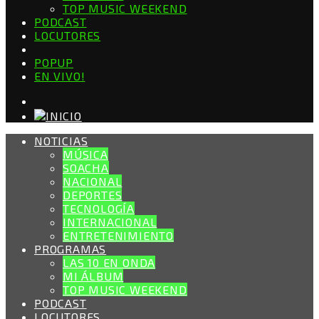
TOP MUSIC WEEKEND
PODCAST
LOCUTORES
POPUP
EN VIVO!
NOTICIAS
MÚSICA
SOACHA
NACIONAL
DEPORTES
TECNOLOGÍA
INTERNACIONAL
ENTRETENIMIENTO
PROGRAMAS
LAS 10 EN ONDA
MI ÁLBUM
TOP MUSIC WEEKEND
PODCAST
LOCUTORES