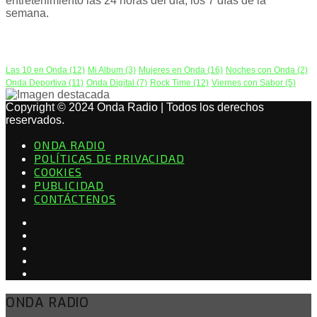
entretenimiento las 24 horas del día, los 7 días de la
semana.
PODCAST
Las 10 en Onda
(12)
Mi Album
(3)
Mujeres en Onda
(16)
Noches con Onda
(2)
Onda Deportiva
(11)
Onda Digital
(7)
Rock Time
(12)
Viernes con Sabor
(5)
Copyright © 2024 Onda Radio | Todos los derechos
reservados.
ONDA RADIO
POLÍTICAS DE PRIVACIDAD
COOKIES
PUBLICIDAD
CONTÁCTENOS
ONDA RADIO