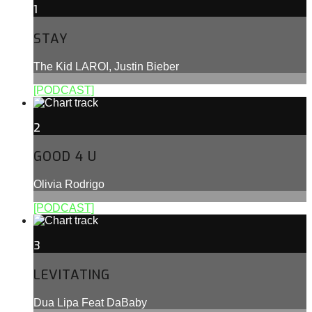
1
STAY
The Kid LAROI, Justin Bieber
[PODCAST]
2
GOOD 4 U
Olivia Rodrigo
[PODCAST]
3
LEVITATING
Dua Lipa Feat DaBaby