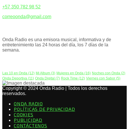
+57 350 782 98 52
correoonda@gmail.com
ACERCA DE NOSOTROS
Onda Radio es una emisora musical, informativa y de
entretenimiento las 24 horas del día, los 7 días de la
semana.
PODCAST
Las 10 en Onda
(12)
Mi Album
(3)
Mujeres en Onda
(16)
Noches con Onda
(2)
Onda Deportiva
(11)
Onda Digital
(7)
Rock Time
(12)
Viernes con Sabor
(5)
Copyright © 2024 Onda Radio | Todos los derechos
reservados.
ONDA RADIO
POLÍTICAS DE PRIVACIDAD
COOKIES
PUBLICIDAD
CONTÁCTENOS