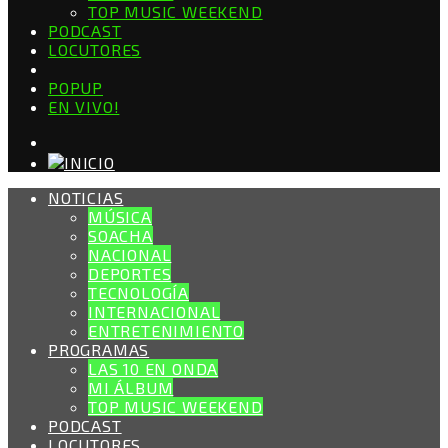
TOP MUSIC WEEKEND
PODCAST
LOCUTORES
POPUP
EN VIVO!
NOTICIAS
MÚSICA
SOACHA
NACIONAL
DEPORTES
TECNOLOGÍA
INTERNACIONAL
ENTRETENIMIENTO
PROGRAMAS
LAS 10 EN ONDA
MI ÁLBUM
TOP MUSIC WEEKEND
PODCAST
LOCUTORES