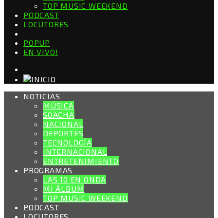
TOP MUSIC WEEKEND
PODCAST
LOCUTORES
POPUP
EN VIVO!
NOTICIAS
MÚSICA
SOACHA
NACIONAL
DEPORTES
TECNOLOGÍA
INTERNACIONAL
ENTRETENIMIENTO
PROGRAMAS
LAS 10 EN ONDA
MI ÁLBUM
TOP MUSIC WEEKEND
PODCAST
LOCUTORES