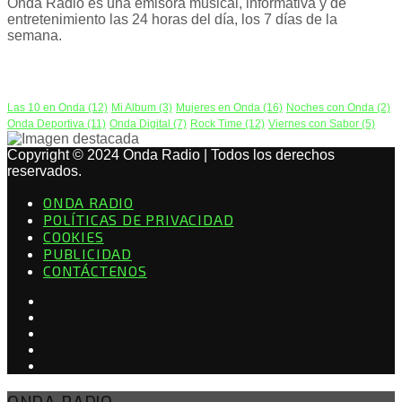
Onda Radio es una emisora musical, informativa y de
entretenimiento las 24 horas del día, los 7 días de la
semana.
PODCAST
Las 10 en Onda
(12)
Mi Album
(3)
Mujeres en Onda
(16)
Noches con Onda
(2)
Onda Deportiva
(11)
Onda Digital
(7)
Rock Time
(12)
Viernes con Sabor
(5)
Copyright © 2024 Onda Radio | Todos los derechos
reservados.
ONDA RADIO
POLÍTICAS DE PRIVACIDAD
COOKIES
PUBLICIDAD
CONTÁCTENOS