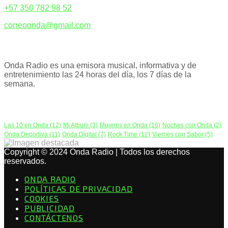
+57 350 782 98 52
correoonda@gmail.com
ACERCA DE NOSOTROS
Onda Radio es una emisora musical, informativa y de
entretenimiento las 24 horas del día, los 7 días de la
semana.
PODCAST
Las 10 en Onda
(12)
Mi Album
(3)
Mujeres en Onda
(16)
Noches con Onda
(2)
Onda Deportiva
(11)
Onda Digital
(7)
Rock Time
(12)
Viernes con Sabor
(5)
Copyright © 2024 Onda Radio | Todos los derechos
reservados.
ONDA RADIO
POLÍTICAS DE PRIVACIDAD
COOKIES
PUBLICIDAD
CONTÁCTENOS