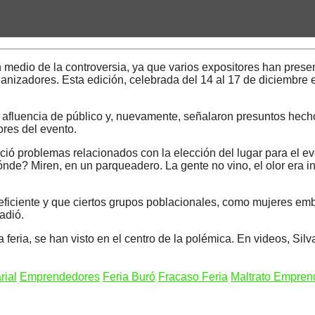
edio de la controversia, ya que varios expositores han presen
ganizadores. Esta edición, celebrada del 14 al 17 de diciembre
 afluencia de público y, nuevamente, señalaron presuntos hecho
ores del evento.
nció problemas relacionados con la elección del lugar para el e
nde? Miren, en un parqueadero. La gente no vino, el olor era i
ficiente y que ciertos grupos poblacionales, como mujeres emba
adió.
a feria, se han visto en el centro de la polémica. En videos, S
rial
Emprendedores
Feria Buró
Fracaso Feria
Maltrato Empren