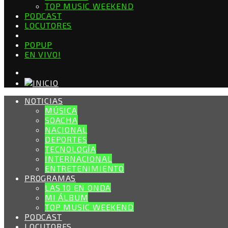
TOP MUSIC WEEKEND
PODCAST
LOCUTORES
POPUP
EN VIVO!
NOTICIAS
MÚSICA
SOACHA
NACIONAL
DEPORTES
TECNOLOGÍA
INTERNACIONAL
ENTRETENIMIENTO
PROGRAMAS
LAS 10 EN ONDA
MI ÁLBUM
TOP MUSIC WEEKEND
PODCAST
LOCUTORES