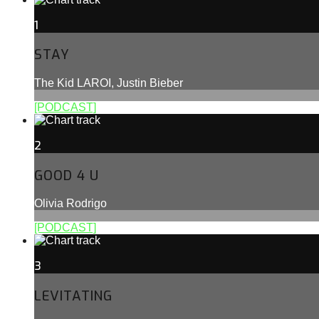
1
STAY
The Kid LAROI, Justin Bieber
[PODCAST]
2
GOOD 4 U
Olivia Rodrigo
[PODCAST]
3
LEVITATING