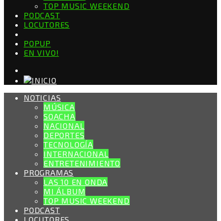
TOP MUSIC WEEKEND
PODCAST
LOCUTORES
POPUP
EN VIVO!
NOTICIAS
MÚSICA
SOACHA
NACIONAL
DEPORTES
TECNOLOGÍA
INTERNACIONAL
ENTRETENIMIENTO
PROGRAMAS
LAS 10 EN ONDA
MI ÁLBUM
TOP MUSIC WEEKEND
PODCAST
LOCUTORES