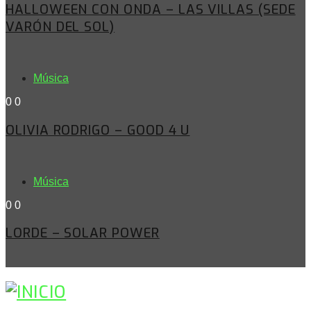
HALLOWEEN CON ONDA – LAS VILLAS (SEDE
VARÓN DEL SOL)
Música
0
0
OLIVIA RODRIGO – GOOD 4 U
Música
0
0
LORDE – SOLAR POWER