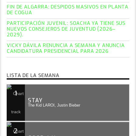
FIN DE ALGARRA: DESPIDOS MASIVOS EN PLANTA
DE COGUA
PARTICIPACIÓN JUVENIL: SOACHA YA TIENE SUS
NUEVOS CONSEJEROS DE JUVENTUD (2026–
2029).
VICKY DÁVILA RENUNCIA A SEMANA Y ANUNCIA
CANDIDATURA PRESIDENCIAL PARA 2026
LISTA DE LA SEMANA
1
STAY
The Kid LAROI, Justin Bieber
2