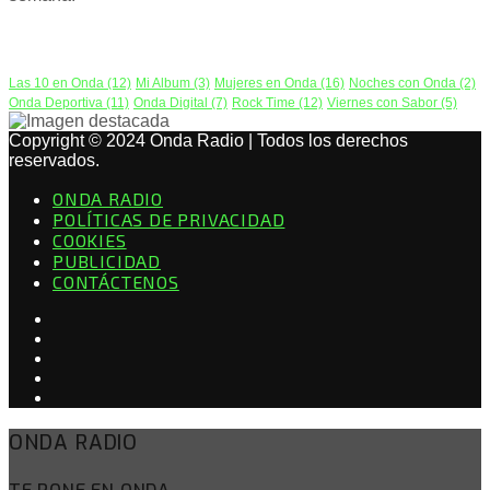
PODCAST
Las 10 en Onda
(12)
Mi Album
(3)
Mujeres en Onda
(16)
Noches con Onda
(2)
Onda Deportiva
(11)
Onda Digital
(7)
Rock Time
(12)
Viernes con Sabor
(5)
Copyright © 2024 Onda Radio | Todos los derechos
reservados.
ONDA RADIO
POLÍTICAS DE PRIVACIDAD
COOKIES
PUBLICIDAD
CONTÁCTENOS
ONDA RADIO