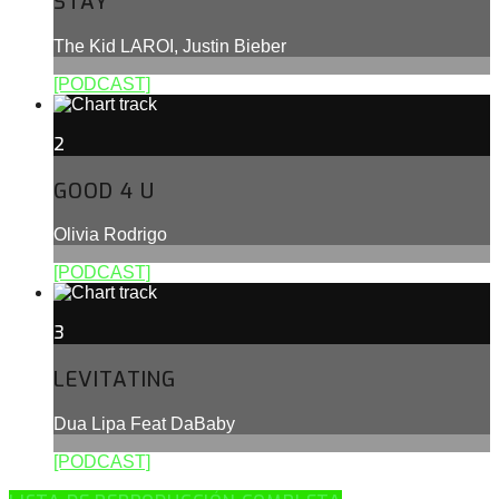
STAY
The Kid LAROI, Justin Bieber
[PODCAST]
2
GOOD 4 U
Olivia Rodrigo
[PODCAST]
3
LEVITATING
Dua Lipa Feat DaBaby
[PODCAST]