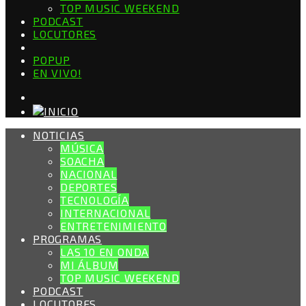
TOP MUSIC WEEKEND
PODCAST
LOCUTORES
POPUP
EN VIVO!
NOTICIAS
MÚSICA
SOACHA
NACIONAL
DEPORTES
TECNOLOGÍA
INTERNACIONAL
ENTRETENIMIENTO
PROGRAMAS
LAS 10 EN ONDA
MI ÁLBUM
TOP MUSIC WEEKEND
PODCAST
LOCUTORES