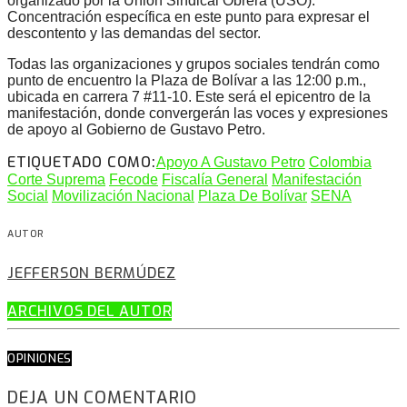
organizado por la Unión Sindical Obrera (USO):
Concentración específica en este punto para expresar el
descontento y las demandas del sector.
Todas las organizaciones y grupos sociales tendrán como
punto de encuentro la Plaza de Bolívar a las 12:00 p.m.,
ubicada en carrera 7 #11-10. Este será el epicentro de la
manifestación, donde convergerán las voces y expresiones
de apoyo al Gobierno de Gustavo Petro.
ETIQUETADO COMO:
Apoyo A Gustavo Petro
Colombia
Corte Suprema
Fecode
Fiscalía General
Manifestación
Social
Movilización Nacional
Plaza De Bolívar
SENA
AUTOR
JEFFERSON BERMÚDEZ
ARCHIVOS DEL AUTOR
OPINIONES
DEJA UN COMENTARIO