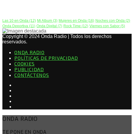
PODCAST
Las 10 en Onda
(12)
Mi Album
(3)
Mujeres en Onda
(16)
Noches con Onda
(2)
Onda Deportiva
(11)
Onda Digital
(7)
Rock Time
(12)
Viernes con Sabor
(5)
Copyright © 2024 Onda Radio | Todos los derechos
reservados.
ONDA RADIO
POLÍTICAS DE PRIVACIDAD
COOKIES
PUBLICIDAD
CONTÁCTENOS
ONDA RADIO
TE PONE EN ONDA