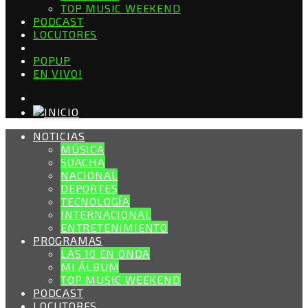
TOP MUSIC WEEKEND
PODCAST
LOCUTORES
POPUP
EN VIVO!
NOTICIAS
MÚSICA
SOACHA
NACIONAL
DEPORTES
TECNOLOGÍA
INTERNACIONAL
ENTRETENIMIENTO
PROGRAMAS
LAS 10 EN ONDA
MI ÁLBUM
TOP MUSIC WEEKEND
PODCAST
LOCUTORES