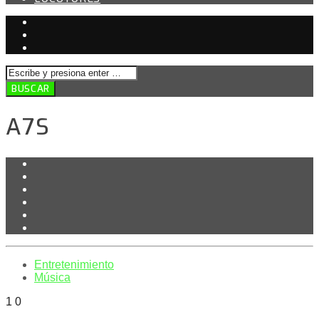
A7S
Entretenimiento
Música
1
0