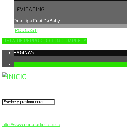
LEVITATING
Dua Lipa Feat DaBaby
[PODCAST]
LISTA DE REPRODUCCIÓN COMPLETA
PÁGINAS
1
BUSCAR
CONTACTENOS
http://www.ondaradio.com.co