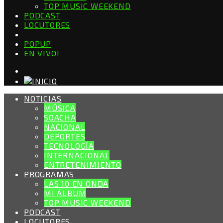
TOP MUSIC WEEKEND
PODCAST
LOCUTORES
POPUP
EN VIVO!
NOTICIAS
MÚSICA
SOACHA
NACIONAL
DEPORTES
TECNOLOGÍA
INTERNACIONAL
ENTRETENIMIENTO
PROGRAMAS
LAS 10 EN ONDA
MI ÁLBUM
TOP MUSIC WEEKEND
PODCAST
LOCUTORES