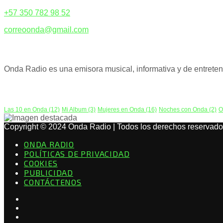
+57 350 782 98 52
correoonda@gmail.com
ACERCA DE NOSOTROS
Onda Radio es una emisora musical, informativa y de entreteni
PODCAST
Las 10 en Onda
(12)
Mi Album
(3)
Mujeres en Onda
(16)
Noches con Onda
(2)
O
Copyright © 2024 Onda Radio | Todos los derechos reservado
ONDA RADIO
POLÍTICAS DE PRIVACIDAD
COOKIES
PUBLICIDAD
CONTÁCTENOS