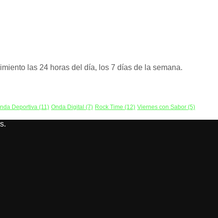
miento las 24 horas del día, los 7 días de la semana.
nda Deportiva
(11)
Onda Digital
(7)
Rock Time
(12)
Viernes con Sabor
(5)
s.