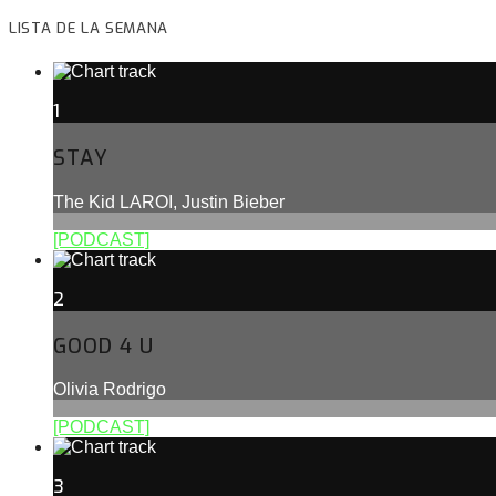
LISTA DE LA SEMANA
1
STAY
The Kid LAROI, Justin Bieber
[PODCAST]
2
GOOD 4 U
Olivia Rodrigo
[PODCAST]
3