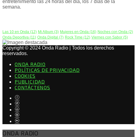
entretenimiento las 24 horas del día, los 7 días de la
semana.
PODCAST
Las 10 en Onda
(12)
Mi Album
(3)
Mujeres en Onda
(16)
Noches con Onda
(2)
Onda Deportiva
(11)
Onda Digital
(7)
Rock Time
(12)
Viernes con Sabor
(5)
Copyright © 2024 Onda Radio | Todos los derechos
reservados.
ONDA RADIO
POLÍTICAS DE PRIVACIDAD
COOKIES
PUBLICIDAD
CONTÁCTENOS
ONDA RADIO