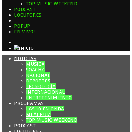
TOP MUSIC WEEKEND
PODCAST
LOCUTORES
POPUP
EN VIVO!
NOTICIAS
MÚSICA
SOACHA
NACIONAL
DEPORTES
TECNOLOGÍA
INTERNACIONAL
ENTRETENIMIENTO
PROGRAMAS
LAS 10 EN ONDA
MI ÁLBUM
TOP MUSIC WEEKEND
PODCAST
LOCUTORES