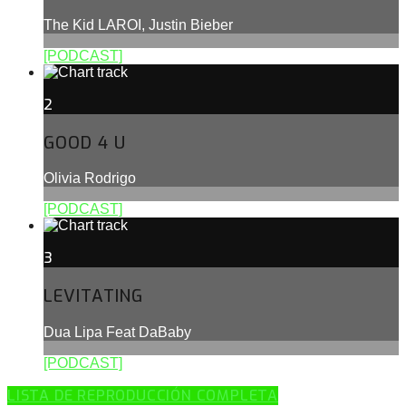
The Kid LAROI, Justin Bieber
[PODCAST]
2
GOOD 4 U
Olivia Rodrigo
[PODCAST]
3
LEVITATING
Dua Lipa Feat DaBaby
[PODCAST]
LISTA DE REPRODUCCIÓN COMPLETA