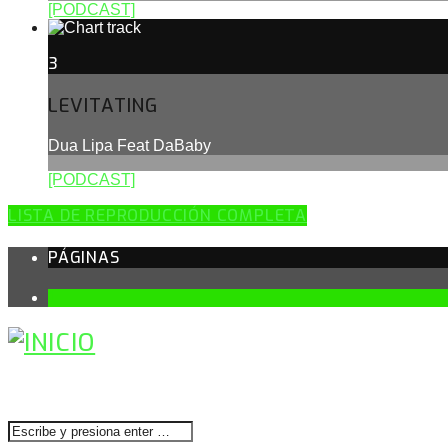
[PODCAST]
3
LEVITATING
Dua Lipa Feat DaBaby
[PODCAST]
LISTA DE REPRODUCCIÓN COMPLETA
PÁGINAS
1
BUSCAR