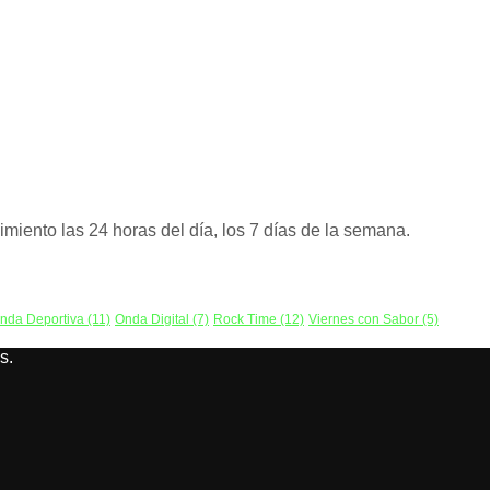
miento las 24 horas del día, los 7 días de la semana.
nda Deportiva
(11)
Onda Digital
(7)
Rock Time
(12)
Viernes con Sabor
(5)
s.