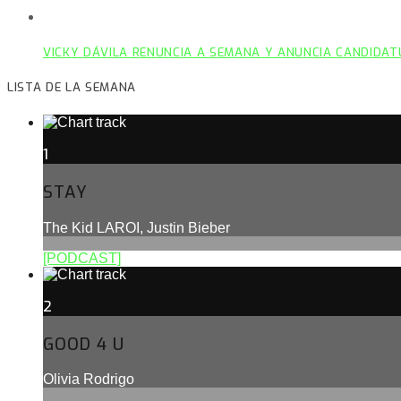
VICKY DÁVILA RENUNCIA A SEMANA Y ANUNCIA CANDIDAT
LISTA DE LA SEMANA
1
STAY
The Kid LAROI, Justin Bieber
[PODCAST]
2
GOOD 4 U
Olivia Rodrigo