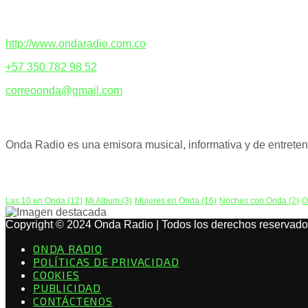
CONTACTENOS
http://www.ondaradio.com.co
+57 350 782 98 52
correoonda@gmail.com
ACERCA DE NOSOTROS
Onda Radio es una emisora musical, informativa y de entreteni
PODCAST
Las 10 en Onda
(12)
Mi Album
(3)
Mujeres en Onda
(16)
Noches con Onda
(2)
O
Copyright © 2024 Onda Radio | Todos los derechos reservado
ONDA RADIO
POLÍTICAS DE PRIVACIDAD
COOKIES
PUBLICIDAD
CONTÁCTENOS