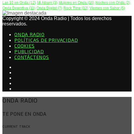
Las 10 en Onda
(12)
Mi Album
(3)
Mujeres en Onda
(16)
Noches con Onda
(2)
Onda Deportiva
(11)
Onda Digital
(7)
Rock Time
(12)
Viernes con Sabor
(5)
Copyright © 2024 Onda Radio | Todos los derechos
reservados.
ONDA RADIO
POLÍTICAS DE PRIVACIDAD
COOKIES
PUBLICIDAD
CONTÁCTENOS
ONDA RADIO
TE PONE EN ONDA
CURRENT TRACK