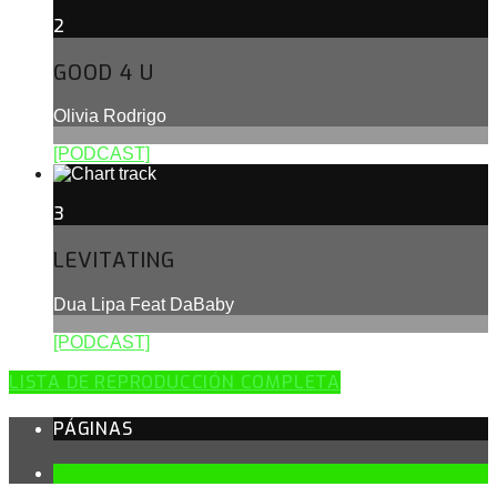
2
GOOD 4 U
Olivia Rodrigo
[PODCAST]
3
LEVITATING
Dua Lipa Feat DaBaby
[PODCAST]
LISTA DE REPRODUCCIÓN COMPLETA
PÁGINAS
1