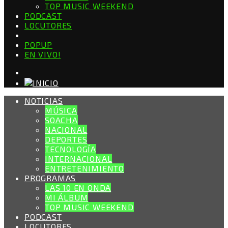
TOP MUSIC WEEKEND
PODCAST
LOCUTORES
POPUP
EN VIVO!
NOTICIAS
MÚSICA
SOACHA
NACIONAL
DEPORTES
TECNOLOGÍA
INTERNACIONAL
ENTRETENIMIENTO
PROGRAMAS
LAS 10 EN ONDA
MI ÁLBUM
TOP MUSIC WEEKEND
PODCAST
LOCUTORES