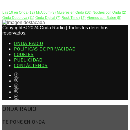
PODCAST
Las 10 en Onda
(12)
Mi Album
(3)
Mujeres en Onda
(16)
Noches con Onda
(2)
Onda Deportiva
(11)
Onda Digital
(7)
Rock Time
(12)
Viernes con Sabor
(5)
Copyright © 2024 Onda Radio | Todos los derechos
reservados.
ONDA RADIO
POLÍTICAS DE PRIVACIDAD
COOKIES
PUBLICIDAD
CONTÁCTENOS
ONDA RADIO
TE PONE EN ONDA