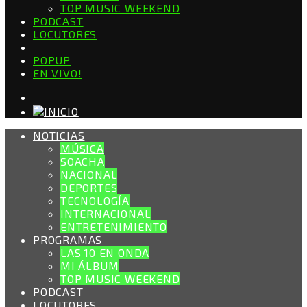
TOP MUSIC WEEKEND
PODCAST
LOCUTORES
POPUP
EN VIVO!
NOTICIAS
MÚSICA
SOACHA
NACIONAL
DEPORTES
TECNOLOGÍA
INTERNACIONAL
ENTRETENIMIENTO
PROGRAMAS
LAS 10 EN ONDA
MI ÁLBUM
TOP MUSIC WEEKEND
PODCAST
LOCUTORES