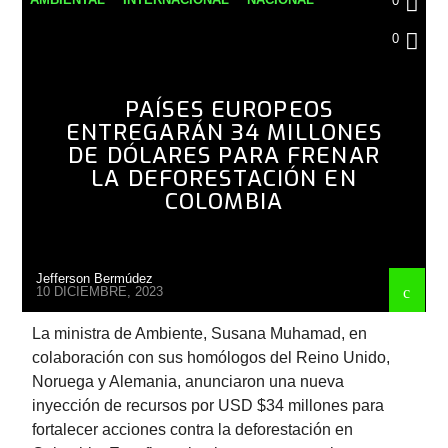
0
NOTICIAS
0
PAÍSES EUROPEOS
ENTREGARÁN 34 MILLONES
DE DÓLARES PARA FRENAR
LA DEFORESTACIÓN EN
COLOMBIA
Jefferson Bermúdez
10 DICIEMBRE, 2023
La ministra de Ambiente, Susana Muhamad, en
colaboración con sus homólogos del Reino Unido,
Noruega y Alemania, anunciaron una nueva
inyección de recursos por USD $34 millones para
fortalecer acciones contra la deforestación en