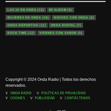
LAS 10 EN ONDA
(12)
MI ALBUM
(3)
MUJERES EN ONDA
(16)
NOCHES CON ONDA
(2)
ONDA DEPORTIVA
(11)
ONDA DIGITAL
(7)
ROCK TIME
(12)
VIERNES CON SABOR
(5)
Copyright © 2024 Onda Radio | Todos los derechos
reservados.
ONDA RADIO
POLÍTICAS DE PRIVACIDAD
COOKIES
PUBLICIDAD
CONTÁCTENOS