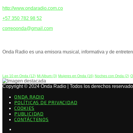
http://www.ondaradio.com.co
+57 350 782 98 52
correoonda@gmail.com
ACERCA DE NOSOTROS
Onda Radio es una emisora musical, informativa y de entreteni
PODCAST
Las 10 en Onda
(12)
Mi Album
(3)
Mujeres en Onda
(16)
Noches con Onda
(2)
O
Copyright © 2024 Onda Radio | Todos los derechos reservado
ONDA RADIO
POLÍTICAS DE PRIVACIDAD
COOKIES
PUBLICIDAD
CONTÁCTENOS