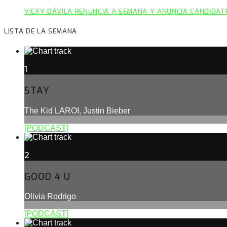
VICKY DÁVILA RENUNCIA A SEMANA Y ANUNCIA CANDIDAT
LISTA DE LA SEMANA
1
STAY
The Kid LAROI, Justin Bieber
[PODCAST]
2
GOOD 4 U
Olivia Rodrigo
[PODCAST]