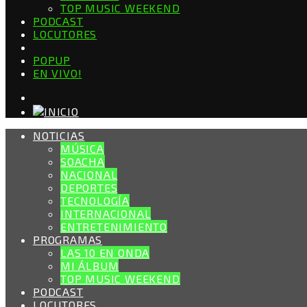
TOP MUSIC WEEKEND
PODCAST
LOCUTORES
POPUP
EN VIVO!
NOTICIAS
MÚSICA
SOACHA
NACIONAL
DEPORTES
TECNOLOGÍA
INTERNACIONAL
ENTRETENIMIENTO
PROGRAMAS
LAS 10 EN ONDA
MI ÁLBUM
TOP MUSIC WEEKEND
PODCAST
LOCUTORES