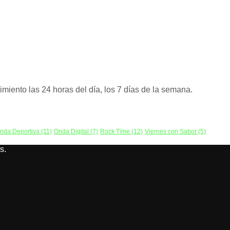
miento las 24 horas del día, los 7 días de la semana.
nda Deportiva
(11)
Onda Digital
(7)
Rock Time
(12)
Viernes con Sabor
(5)
s.