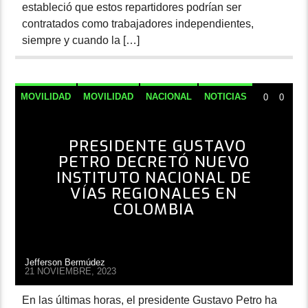
estableció que estos repartidores podrían ser
contratados como trabajadores independientes,
siempre y cuando la […]
MOVILIDAD
MOVILIDAD
NACIONAL
NOTICIAS
0
0
PRESIDENTE GUSTAVO
PETRO DECRETÓ NUEVO
INSTITUTO NACIONAL DE
VÍAS REGIONALES EN
COLOMBIA
Jefferson Bermúdez
21 NOVIEMBRE, 2023
En las últimas horas, el presidente Gustavo Petro ha