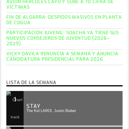
AVIÓN HÉRCULES CAYÓ Y SUBE A 70 CIFRA DE
VÍCTIMAS
FIN DE ALGARRA: DESPIDOS MASIVOS EN PLANTA
DE COGUA
PARTICIPACIÓN JUVENIL: SOACHA YA TIENE SUS
NUEVOS CONSEJEROS DE JUVENTUD (2026–
2029).
VICKY DÁVILA RENUNCIA A SEMANA Y ANUNCIA
CANDIDATURA PRESIDENCIAL PARA 2026
LISTA DE LA SEMANA
1
STAY
The Kid LAROI, Justin Bieber