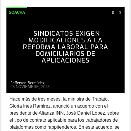
SOACHA
0
0
SINDICATOS EXIGEN
MODIFICACIONES A LA
REFORMA LABORAL PARA
DOMICILIARIOS DE
APLICACIONES
Jefferson Bermúdez
23 NOVIEMBRE, 2023
Hace más de tres meses, la ministra de Trabajo,
Gloria Inés Ramírez, anunció un acuerdo con el
presidente de Alianza INN, José Daniel López, sobre
el tipo de contrato aplicable para los trabajadores de
plataformas como rappitenderos. En este acuerdo, se