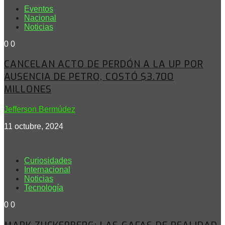
Eventos
Nacional
Noticias
0
0
CANCELAN ACTO DE PERDÓN A LA UP POR
AUSENCIA DE PETRO, COSTÓ $3.700
MILLONES
Jefferson Bermúdez
11 octubre, 2024
Curiosidades
Internacional
Noticias
Tecnología
0
0