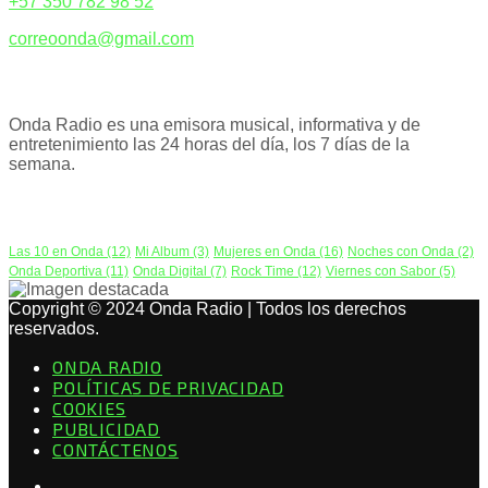
+57 350 782 98 52
correoonda@gmail.com
ACERCA DE NOSOTROS
Onda Radio es una emisora musical, informativa y de
entretenimiento las 24 horas del día, los 7 días de la
semana.
PODCAST
Las 10 en Onda
(12)
Mi Album
(3)
Mujeres en Onda
(16)
Noches con Onda
(2)
Onda Deportiva
(11)
Onda Digital
(7)
Rock Time
(12)
Viernes con Sabor
(5)
Copyright © 2024 Onda Radio | Todos los derechos
reservados.
ONDA RADIO
POLÍTICAS DE PRIVACIDAD
COOKIES
PUBLICIDAD
CONTÁCTENOS