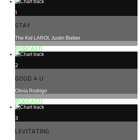
1
STAY
The Kid LAROI, Justin Bieber
[PODCAST]
2
GOOD 4 U
Olivia Rodrigo
[PODCAST]
3
LEVITATING