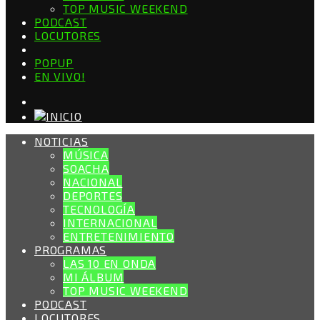
TOP MUSIC WEEKEND
PODCAST
LOCUTORES
POPUP
EN VIVO!
NOTICIAS
MÚSICA
SOACHA
NACIONAL
DEPORTES
TECNOLOGÍA
INTERNACIONAL
ENTRETENIMIENTO
PROGRAMAS
LAS 10 EN ONDA
MI ÁLBUM
TOP MUSIC WEEKEND
PODCAST
LOCUTORES