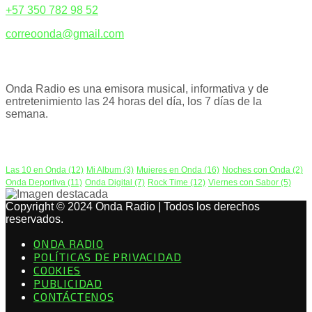
+57 350 782 98 52
correoonda@gmail.com
ACERCA DE NOSOTROS
Onda Radio es una emisora musical, informativa y de
entretenimiento las 24 horas del día, los 7 días de la
semana.
PODCAST
Las 10 en Onda
(12)
Mi Album
(3)
Mujeres en Onda
(16)
Noches con Onda
(2)
Onda Deportiva
(11)
Onda Digital
(7)
Rock Time
(12)
Viernes con Sabor
(5)
Copyright © 2024 Onda Radio | Todos los derechos
reservados.
ONDA RADIO
POLÍTICAS DE PRIVACIDAD
COOKIES
PUBLICIDAD
CONTÁCTENOS