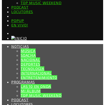
TOP MUSIC WEEKEND
PODCAST
LOCUTORES
POPUP
EN VIVO!
NOTICIAS
MÚSICA
SOACHA
NACIONAL
DEPORTES
TECNOLOGÍA
INTERNACIONAL
ENTRETENIMIENTO
PROGRAMAS
LAS 10 EN ONDA
MI ÁLBUM
TOP MUSIC WEEKEND
PODCAST
LOCUTORES