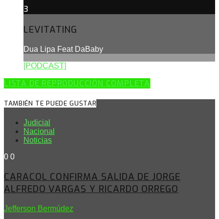
3
LEVITATING
Dua Lipa Feat DaBaby
[PODCAST]
LISTA DE REPRODUCCIÓN COMPLETA
TAMBIÉN TE PUEDE GUSTAR
Judicial
Nacional
Noticias
0
0
CARACOL CONFIRMA SALIDA DE JORGE
ALFREDO VARGAS Y RICARDO ORREGO
Jefferson Bermúdez