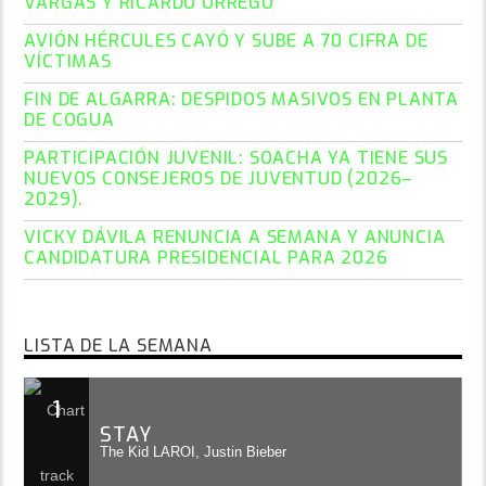
VARGAS Y RICARDO ORREGO
AVIÓN HÉRCULES CAYÓ Y SUBE A 70 CIFRA DE
VÍCTIMAS
FIN DE ALGARRA: DESPIDOS MASIVOS EN PLANTA
DE COGUA
PARTICIPACIÓN JUVENIL: SOACHA YA TIENE SUS
NUEVOS CONSEJEROS DE JUVENTUD (2026–
2029).
VICKY DÁVILA RENUNCIA A SEMANA Y ANUNCIA
CANDIDATURA PRESIDENCIAL PARA 2026
LISTA DE LA SEMANA
1
STAY
The Kid LAROI, Justin Bieber