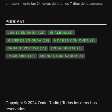
entretenimiento las 24 horas del día, los 7 días de la semana.
PODCAST
LAS 10 EN ONDA
(12)
MI ALBUM
(3)
MUJERES EN ONDA
(16)
NOCHES CON ONDA
(2)
ONDA DEPORTIVA
(11)
ONDA DIGITAL
(7)
ROCK TIME
(12)
VIERNES CON SABOR
(5)
Copyright © 2024 Onda Radio | Todos los derechos
reservados.