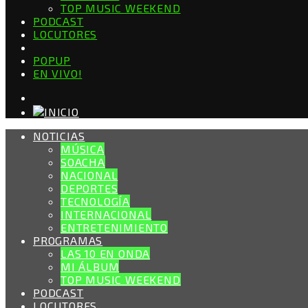
TOP MUSIC WEEKEND
PODCAST
LOCUTORES
POPUP
EN VIVO!
NOTICIAS
MÚSICA
SOACHA
NACIONAL
DEPORTES
TECNOLOGÍA
INTERNACIONAL
ENTRETENIMIENTO
PROGRAMAS
LAS 10 EN ONDA
MI ÁLBUM
TOP MUSIC WEEKEND
PODCAST
LOCUTORES