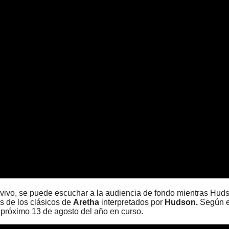
n vivo, se puede escuchar a la audiencia de fondo mientras Huds
es de los clásicos de
Aretha
interpretados por
Hudson.
Según e
l próximo 13 de agosto del año en curso.