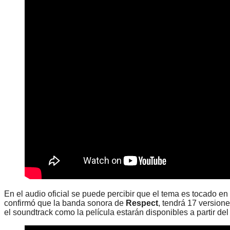
En el audio oficial se puede percibir que el tema es tocado e
confirmó que la banda sonora de
Respect
, tendrá 17 version
el soundtrack como la película estarán disponibles a partir de