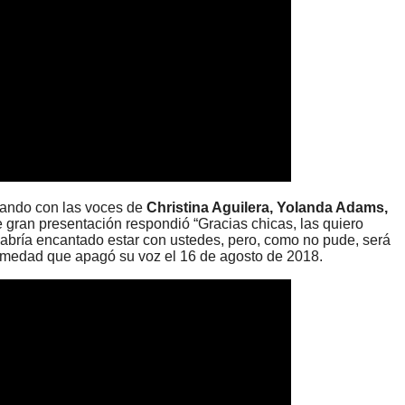
ntando con las voces de
Christina Aguilera, Yolanda Adams,
e gran presentación respondió “Gracias chicas, las quiero
abría encantado estar con ustedes, pero, como no pude, será
ermedad que apagó su voz el 16 de agosto de 2018.