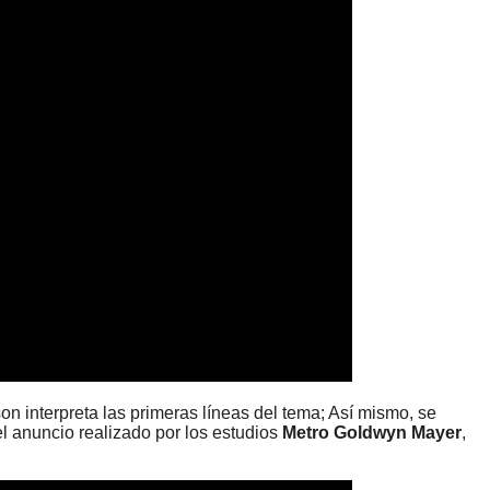
on interpreta las primeras líneas del tema; Así mismo, se
l anuncio realizado por los estudios
Metro Goldwyn Mayer
,