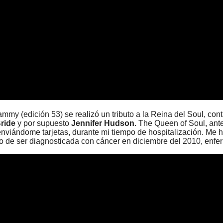
my (edición 53) se realizó un tributo a la Reina del Soul, co
ride
y por supuesto
Jennifer Hudson
. The Queen of Soul, ant
viándome tarjetas, durante mi tiempo de hospitalización. Me h
go de ser diagnosticada con cáncer en diciembre del 2010, enf