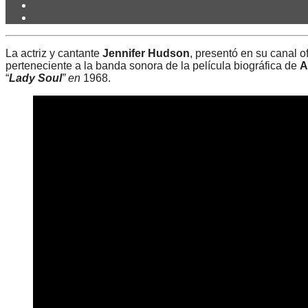
La actriz y cantante
Jennifer Hudson
, presentó en su canal 
perteneciente a la banda sonora de la película biográfica de
A
“
Lady Soul
” en
1968.