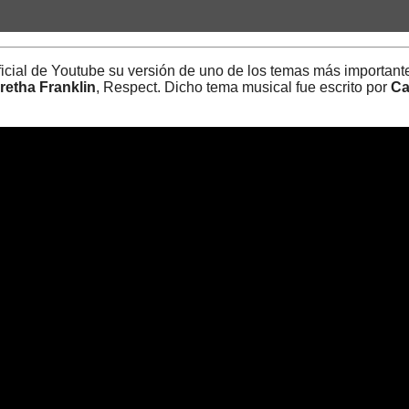
oficial de Youtube su versión de uno de los temas más important
retha Franklin
, Respect. Dicho tema musical fue escrito por
Ca