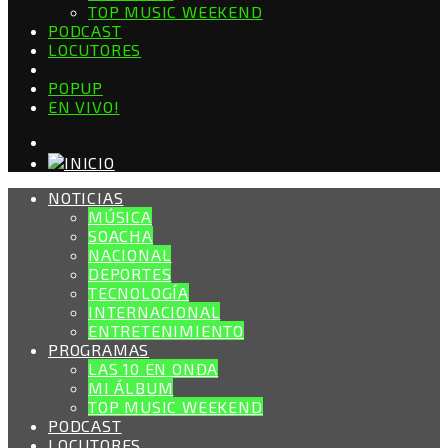
TOP MUSIC WEEKEND
PODCAST
LOCUTORES
POPUP
EN VIVO!
NOTICIAS
MÚSICA
SOACHA
NACIONAL
DEPORTES
TECNOLOGÍA
INTERNACIONAL
ENTRETENIMIENTO
PROGRAMAS
LAS 10 EN ONDA
MI ÁLBUM
TOP MUSIC WEEKEND
PODCAST
LOCUTORES