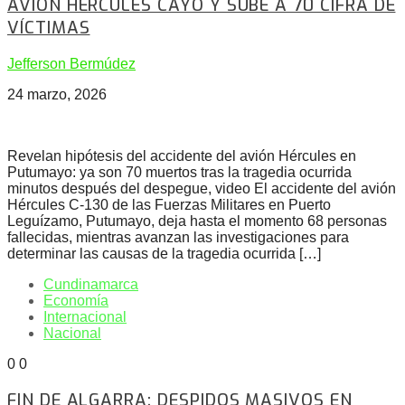
AVIÓN HÉRCULES CAYÓ Y SUBE A 70 CIFRA DE
VÍCTIMAS
Jefferson Bermúdez
24 marzo, 2026
Revelan hipótesis del accidente del avión Hércules en
Putumayo: ya son 70 muertos tras la tragedia ocurrida
minutos después del despegue, video El accidente del avión
Hércules C-130 de las Fuerzas Militares en Puerto
Leguízamo, Putumayo, deja hasta el momento 68 personas
fallecidas, mientras avanzan las investigaciones para
determinar las causas de la tragedia ocurrida […]
Cundinamarca
Economía
Internacional
Nacional
0
0
FIN DE ALGARRA: DESPIDOS MASIVOS EN