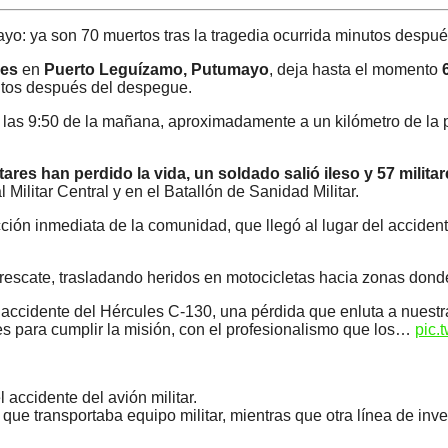
yo: ya son 70 muertos tras la tragedia ocurrida minutos despu
res
en
Puerto Leguízamo, Putumayo
, deja hasta el momento
nutos después del despegue.
ia las 9:50 de la mañana, aproximadamente a un kilómetro de la 
itares han perdido la vida,
un soldado salió ileso y 57 milit
Militar Central y en el Batallón de Sanidad Militar.
ión inmediata de la comunidad, que llegó al lugar del accidente
 rescate, trasladando heridos en motocicletas hacia zonas dond
 accidente del Hércules C-130, una pérdida que enluta a nuest
es para cumplir la misión, con el profesionalismo que los…
pic.
accidente del avión militar.
, que transportaba equipo militar, mientras que otra línea de inv