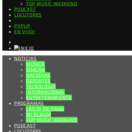
TOP MUSIC WEEKEND
PODCAST
LOCUTORES
POPUP
EN VIVO!
NOTICIAS
MÚSICA
SOACHA
NACIONAL
DEPORTES
TECNOLOGÍA
INTERNACIONAL
ENTRETENIMIENTO
PROGRAMAS
LAS 10 EN ONDA
MI ÁLBUM
TOP MUSIC WEEKEND
PODCAST
LOCUTORES