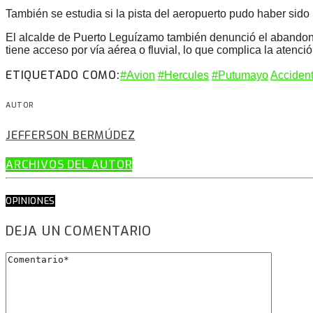
También se estudia si la pista del aeropuerto pudo haber sido 
El alcalde de Puerto Leguízamo también denunció el abandono 
tiene acceso por vía aérea o fluvial, lo que complica la atenc
ETIQUETADO COMO:
#Avion
#Hercules
#Putumayo
Acciden
AUTOR
JEFFERSON BERMÚDEZ
ARCHIVOS DEL AUTOR
OPINIONES
DEJA UN COMENTARIO