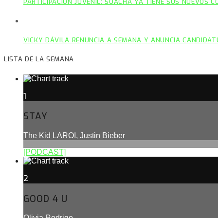
PARTICIPACIÓN JUVENIL: SOACHA YA TIENE SUS NUEVOS 
VICKY DÁVILA RENUNCIA A SEMANA Y ANUNCIA CANDIDAT
LISTA DE LA SEMANA
1
STAY
The Kid LAROI, Justin Bieber
[PODCAST]
2
GOOD 4 U
Olivia Rodrigo