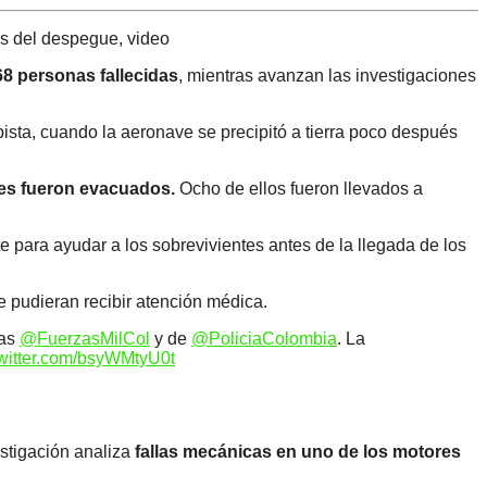
és del despegue, video
68 personas fallecidas
, mientras avanzan las investigaciones
pista, cuando la aeronave se precipitó a tierra poco después
ares fueron evacuados.
Ocho de ellos fueron llevados a
 para ayudar a los sobrevivientes antes de la llegada de los
e pudieran recibir atención médica.
ras
@FuerzasMilCol
y de
@PoliciaColombia
. La
twitter.com/bsyWMtyU0t
estigación analiza
fallas mecánicas en uno de los motores