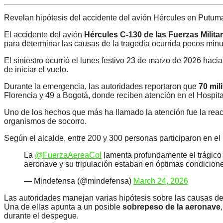
Revelan hipótesis del accidente del avión Hércules en Putuma
El accidente del avión
Hércules C-130 de las Fuerzas Milita
para determinar las causas de la tragedia ocurrida pocos mi
El siniestro ocurrió el lunes festivo 23 de marzo de 2026 hac
de iniciar el vuelo.
Durante la emergencia, las autoridades reportaron que
70 mil
Florencia y 49 a Bogotá, donde reciben atención en el Hospital 
Uno de los hechos que más ha llamado la atención fue la reacc
organismos de socorro.
Según el alcalde, entre 200 y 300 personas participaron en el
La
@FuerzaAereaCol
lamenta profundamente el trágico
aeronave y su tripulación estaban en óptimas condicion
— Mindefensa (@mindefensa)
March 24, 2026
Las autoridades manejan varias hipótesis sobre las causas del 
Una de ellas apunta a un posible
sobrepeso de la aeronave
durante el despegue.