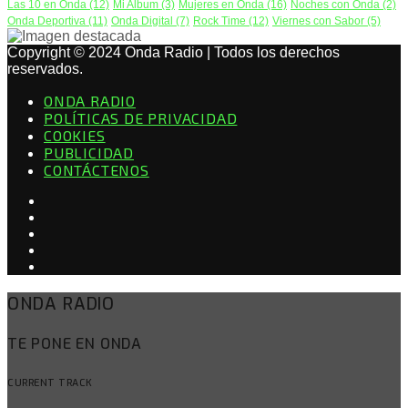
Las 10 en Onda
(12)
Mi Album
(3)
Mujeres en Onda
(16)
Noches con Onda
(2)
Onda Deportiva
(11)
Onda Digital
(7)
Rock Time
(12)
Viernes con Sabor
(5)
Copyright © 2024 Onda Radio | Todos los derechos
reservados.
ONDA RADIO
POLÍTICAS DE PRIVACIDAD
COOKIES
PUBLICIDAD
CONTÁCTENOS
ONDA RADIO
TE PONE EN ONDA
CURRENT TRACK