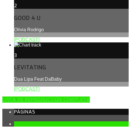
2
GOOD 4 U
Olivia Rodrigo
[PODCAST]
3
LEVITATING
Dua Lipa Feat DaBaby
[PODCAST]
LISTA DE REPRODUCCIÓN COMPLETA
PÁGINAS
1