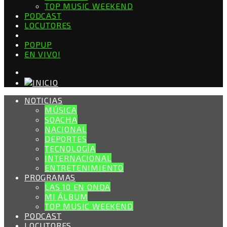
TOP MUSIC WEEKEND
PODCAST
LOCUTORES
POPUP
EN VIVO!
NOTICIAS
MÚSICA
SOACHA
NACIONAL
DEPORTES
TECNOLOGÍA
INTERNACIONAL
ENTRETENIMIENTO
PROGRAMAS
LAS 10 EN ONDA
MI ÁLBUM
TOP MUSIC WEEKEND
PODCAST
LOCUTORES