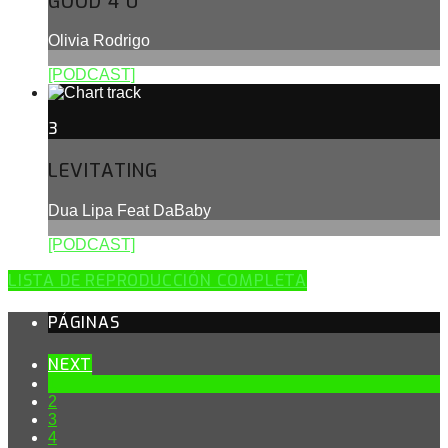
GOOD 4 U
Olivia Rodrigo
[PODCAST]
3
LEVITATING
Dua Lipa Feat DaBaby
[PODCAST]
LISTA DE REPRODUCCIÓN COMPLETA
PÁGINAS
NEXT
1
2
3
4