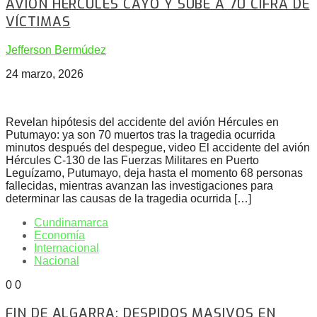
AVIÓN HÉRCULES CAYÓ Y SUBE A 70 CIFRA DE
VÍCTIMAS
Jefferson Bermúdez
24 marzo, 2026
Revelan hipótesis del accidente del avión Hércules en
Putumayo: ya son 70 muertos tras la tragedia ocurrida
minutos después del despegue, video El accidente del avión
Hércules C-130 de las Fuerzas Militares en Puerto
Leguízamo, Putumayo, deja hasta el momento 68 personas
fallecidas, mientras avanzan las investigaciones para
determinar las causas de la tragedia ocurrida […]
Cundinamarca
Economía
Internacional
Nacional
0
0
FIN DE ALGARRA: DESPIDOS MASIVOS EN