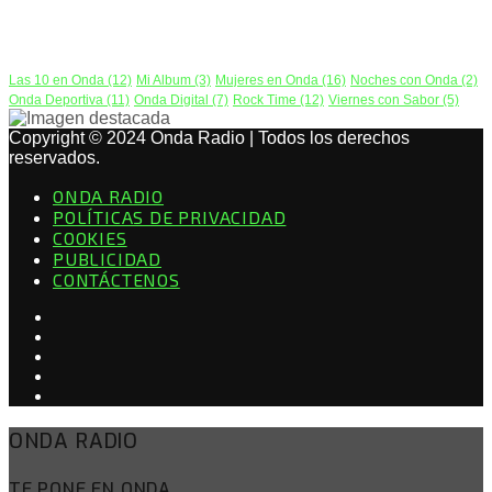
PODCAST
Las 10 en Onda
(12)
Mi Album
(3)
Mujeres en Onda
(16)
Noches con Onda
(2)
Onda Deportiva
(11)
Onda Digital
(7)
Rock Time
(12)
Viernes con Sabor
(5)
Copyright © 2024 Onda Radio | Todos los derechos
reservados.
ONDA RADIO
POLÍTICAS DE PRIVACIDAD
COOKIES
PUBLICIDAD
CONTÁCTENOS
ONDA RADIO
TE PONE EN ONDA