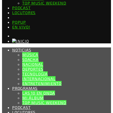
TOP MUSIC WEEKEND
PODCAST
LOCUTORES
POPUP
EN VIVO!
NOTICIAS
MÚSICA
SOACHA
NACIONAL
DEPORTES
TECNOLOGÍA
INTERNACIONAL
ENTRETENIMIENTO
PROGRAMAS
LAS 10 EN ONDA
MI ÁLBUM
TOP MUSIC WEEKEND
PODCAST
LOCUTORES