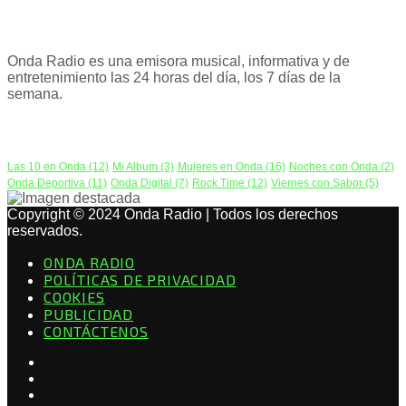
ACERCA DE NOSOTROS
Onda Radio es una emisora musical, informativa y de
entretenimiento las 24 horas del día, los 7 días de la
semana.
PODCAST
Las 10 en Onda
(12)
Mi Album
(3)
Mujeres en Onda
(16)
Noches con Onda
(2)
Onda Deportiva
(11)
Onda Digital
(7)
Rock Time
(12)
Viernes con Sabor
(5)
Copyright © 2024 Onda Radio | Todos los derechos
reservados.
ONDA RADIO
POLÍTICAS DE PRIVACIDAD
COOKIES
PUBLICIDAD
CONTÁCTENOS