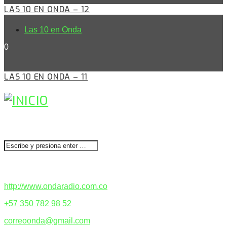
LAS 10 EN ONDA – 12
Las 10 en Onda
0
LAS 10 EN ONDA – 11
BUSCAR
CONTACTENOS
http://www.ondaradio.com.co
+57 350 782 98 52
correoonda@gmail.com