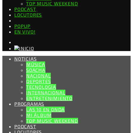
TOP MUSIC WEEKEND
PODCAST
LOCUTORES
POPUP
EN VIVO!
NOTICIAS
MÚSICA
SOACHA
NACIONAL
DEPORTES
TECNOLOGÍA
INTERNACIONAL
ENTRETENIMIENTO
PROGRAMAS
LAS 10 EN ONDA
MI ÁLBUM
TOP MUSIC WEEKEND
PODCAST
LOCUTORES