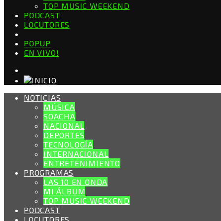
TOP MUSIC WEEKEND
PODCAST
LOCUTORES
POPUP
EN VIVO!
NOTICIAS
MÚSICA
SOACHA
NACIONAL
DEPORTES
TECNOLOGÍA
INTERNACIONAL
ENTRETENIMIENTO
PROGRAMAS
LAS 10 EN ONDA
MI ÁLBUM
TOP MUSIC WEEKEND
PODCAST
LOCUTORES