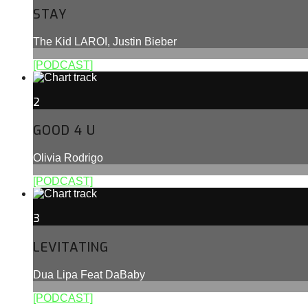
STAY
The Kid LAROI, Justin Bieber
[PODCAST]
2
GOOD 4 U
Olivia Rodrigo
[PODCAST]
3
LEVITATING
Dua Lipa Feat DaBaby
[PODCAST]