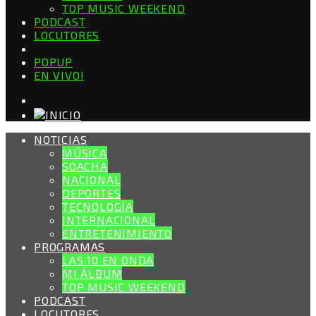
TOP MUSIC WEEKEND
PODCAST
LOCUTORES
POPUP
EN VIVO!
NOTICIAS
MÚSICA
SOACHA
NACIONAL
DEPORTES
TECNOLOGÍA
INTERNACIONAL
ENTRETENIMIENTO
PROGRAMAS
LAS 10 EN ONDA
MI ÁLBUM
TOP MUSIC WEEKEND
PODCAST
LOCUTORES