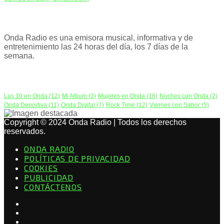
ACERCA DE NOSOTROS
Onda Radio es una emisora musical, informativa y de
entretenimiento las 24 horas del día, los 7 días de la
semana.
PODCAST
Las 10 en Onda
(12)
Mi Album
(3)
Mujeres en Onda
(16)
Noches con Onda
(2)
Onda Deportiva
(11)
Onda Digital
(7)
Rock Time
(12)
Viernes con Sabor
(5)
Copyright © 2024 Onda Radio | Todos los derechos
reservados.
ONDA RADIO
POLÍTICAS DE PRIVACIDAD
COOKIES
PUBLICIDAD
CONTÁCTENOS