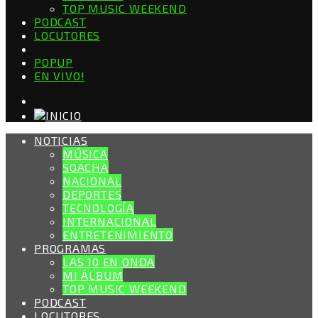
TOP MUSIC WEEKEND
PODCAST
LOCUTORES
POPUP
EN VIVO!
NOTICIAS
MÚSICA
SOACHA
NACIONAL
DEPORTES
TECNOLOGÍA
INTERNACIONAL
ENTRETENIMIENTO
PROGRAMAS
LAS 10 EN ONDA
MI ÁLBUM
TOP MUSIC WEEKEND
PODCAST
LOCUTORES