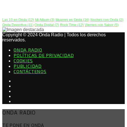
PODCAST
Las 10 en Onda
(12)
Mi Album
(3)
Mujeres en Onda
(16)
Noches con Onda
(2)
Onda Deportiva
(11)
Onda Digital
(7)
Rock Time
(12)
Viernes con Sabor
(5)
Copyright © 2024 Onda Radio | Todos los derechos
reservados.
ONDA RADIO
POLÍTICAS DE PRIVACIDAD
COOKIES
PUBLICIDAD
CONTÁCTENOS
ONDA RADIO
TE PONE EN ONDA